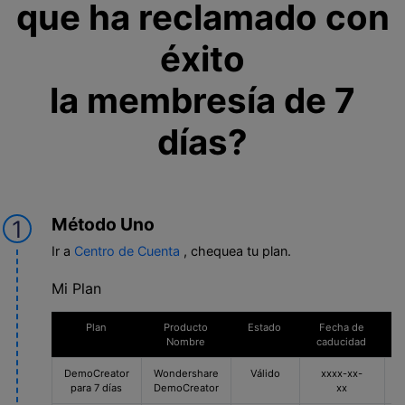
que ha reclamado con
éxito
la membresía de 7
días?
Método Uno
1
Ir a
Centro de Cuenta
, chequea tu plan.
Mi Plan
Plan
Producto
Estado
Fecha de
C
Nombre
caducidad
DemoCreator
Wondershare
Válido
xxxx-xx-
para 7 días
DemoCreator
xx