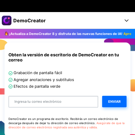
Productos destacados
DemoCreator
Creatividad digital con AIGC
¡Actualiza a DemoCreator 8 y disfruta de las nuevas funciones de IA!
Aprovec
Empresas
Productos
Utilidades
Resumen
Productos
Quiénes somos
IA
Obten la versión de escritorio de DemoCreator en tu
Soluciones
correo
Características
Características IA
Sala de prensa
Soluciones
Grabación de pantalla fácil
DemoCreator para
Tienda
Agregar anotaciones y subtítulos
Ayuda
Consejos sobre la IA
Efectos de pantalla verde
Blog
Empieza
Soporte
Empresa
ENVIAR
Encuentra más soluciones >
Ayuda
COMPRAR AHORA
Iniciar 
DESCARGAR
DemoCreator es un programa de escritorio. Recibirás un correo electrónico de
descarga después de dejar tu dirección de correo electrónico.
Asegúrate de que la
dirección de correo electrónico registrada sea auténtica y válida.