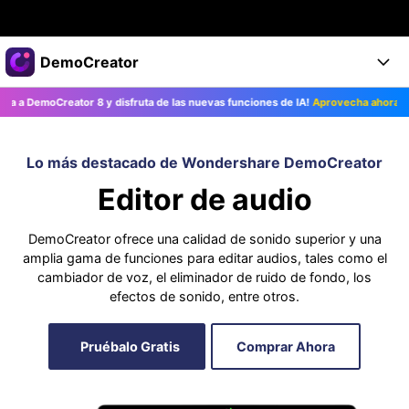
Productos destacados
DemoCreator
Creatividad digital con AIGC
emoCreator 8 y disfruta de las nuevas funciones de IA!
Aprovecha ahora>>
Empresas
Productos
Utilidades
Resumen
Productos
Quiénes somos
IA
Lo más destacado de Wondershare DemoCreator
Soluciones
Editor de audio
Características
Características IA
Sala de prensa
Soluciones
DemoCreator ofrece una calidad de sonido superior y una
DemoCreator para
Tienda
Ayuda
Consejos sobre la IA
amplia gama de funciones para editar audios, tales como el
cambiador de voz, el eliminador de ruido de fondo, los
Blog
Empieza
Soporte
Empresa
efectos de sonido, entre otros.
Encuentra más soluciones >
Ayuda
Pruébalo Gratis
Comprar Ahora
COMPRAR AHORA
Iniciar 
DESCARGAR