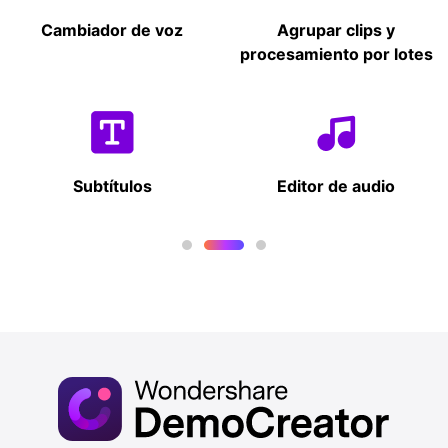
Grabación con cámara
Grabación con cámara
Cambiador de voz
Grabador de juegos
Grabador de juegos
Agrupar clips y
web
web
procesamiento por lotes
Grabador de voz
Grabador de voz
Subtítulos
Dibujo en pantalla
Dibujo en pantalla
Editor de audio