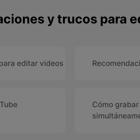
iones y trucos para ed
para editar videos
Recomendacio
uTube
Cómo grabar 
simultáneam