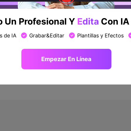
Un Profesional Y
Edita
Con IA 
Introducción a la función Editar
s de IA
Grabar&Editar
Plantillas y Efectos
Cómo tomar una captura de
pantalla de un video
Empezar En Línea