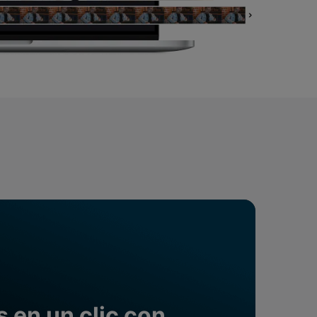
Superposición de
videos
nes >
>
Edición de audio
s en un clic con