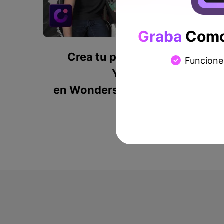
Graba
Como 
Crea tu primer video para
Funcione
YouTube
en Wondershare DemoCreator