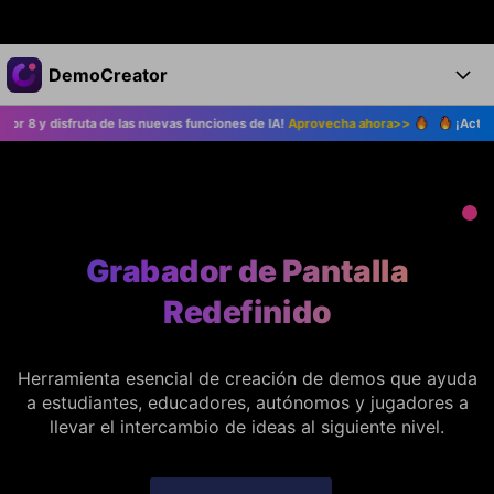
Productos destacados
DemoCreator
Creatividad digital con AIGC
disfruta de las nuevas funciones de IA!
Aprovecha ahora>>
¡Actualiza a D
Empresas
Productos
Utilidades
Resumen
Productos
Quiénes somos
IA
Soluciones
Características
Características IA
Sala de prensa
Soluciones
Grabador de Pantalla
DemoCreator para
Tienda
Ayuda
Redefinido
Consejos sobre la IA
Blog
Empieza
Soporte
Empresa
Herramienta esencial de creación de demos que ayuda
Encuentra más soluciones >
Ayuda
a
estudiantes, educadores, autónomos y jugadores a
COMPRAR AHORA
Iniciar 
DESCARGAR
llevar el intercambio de ideas al siguiente nivel.