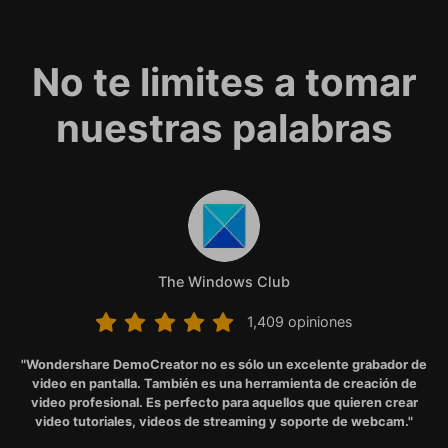
No te limites a tomar
nuestras palabras
The Windows Club
1,409 opiniones
1,409 opiniones
1,409 opiniones
1,409 opiniones
1,409 opiniones
"Wondershare DemoCreator no es sólo un excelente grabador de
video en pantalla. También es una herramienta de creación de
video profesional. Es perfecto para aquellos que quieren crear
video tutoriales, videos de streaming y soporte de webcam."