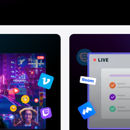
cesamiento
lips, es fácil aplicar
ectos y
ips a la vez, ya que
y luego aplicarla a
ltáneamente. Como