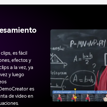
cesamiento
Efecto
ificable
La opción Rost
lips, es fácil
permite mostrar
ajusta automát
ones, efectos y
o durante una
imagen visualm
ips a la vez, ya
puede brindarte
la función de 
 vez y luego
ia uniforme y
bien conect
deos
entación.
explicativo ex
 DemoCreator es
nta de video en
tuaciones.