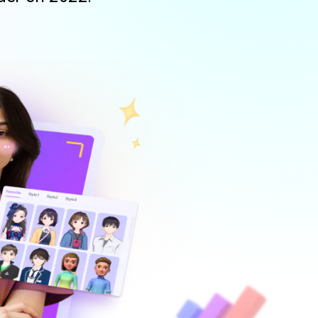
Superposición de
videos
nes >
>
Edición de audio