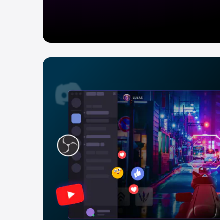
Grupo de clips y pro
por lotes
Con la edición por lotes y grupos de c
un conjunto de transformaciones, ef
conversiones de formato a muchos cl
puedes realizar una edición una vez 
cualquier cantidad de videos simu