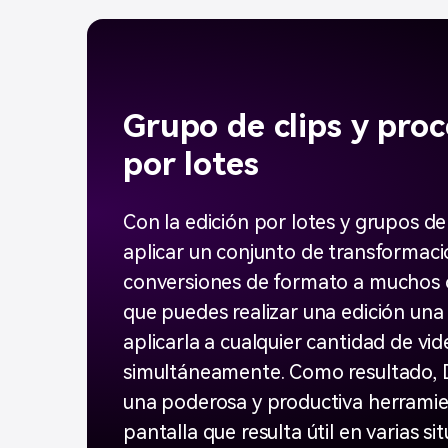
Grupo de clips y pro
Fondo virtual mod
por lotes
Con la edición por lotes y grupos de c
La función de fondo virtual te 
aplicar un conjunto de transformaci
una imagen o video como fond
conversiones de formato a muchos cl
presentación de video, lo que 
que puedes realizar una edición una
más privacidad o una aparienc
aplicarla a cualquier cantidad de vi
profesional para una pres
simultáneamente. Como resultado,
una poderosa y productiva herramie
pantalla que resulta útil en varias si