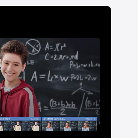
s CAM llamativos
ro bello capturará un retrato y
icamente la foto para crear una
ente más agradable. Para activar
rostro bello, con la cámara web
ada, puedes capturar un video
presivo con una imagen atractiva
de la cámara web.