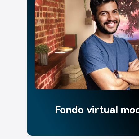
Potente mod
presentación de
No hay límite para lo que puede
hermosa presentación de video. 
buscando un respaldo impresio
charla que estás dando, mostra
retiro de negocios o criticando 
una infografía, el creador de 
listas para usar de DemoCrea
cubierto.
Fondo virtual mod