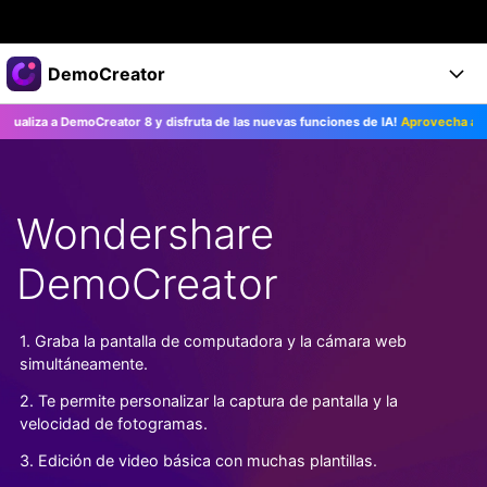
Productos destacados
DemoCreator
Creatividad digital con AIGC
liza a DemoCreator 8 y disfruta de las nuevas funciones de IA!
Aprovecha ahora>
Empresas
Productos
Utilidades
Resumen
Productos
Quiénes somos
IA
Soluciones
Wondershare
Características
Características IA
Sala de prensa
Soluciones
DemoCreator
DemoCreator para
Tienda
Ayuda
Consejos sobre la IA
Blog
Empieza
1. Graba la pantalla de computadora y la cámara web
Soporte
Empresa
simultáneamente.
Encuentra más soluciones >
Ayuda
2. Te permite personalizar la captura de pantalla y la
COMPRAR AHORA
Iniciar 
DESCARGAR
velocidad de fotogramas.
3. Edición de video básica con muchas plantillas.