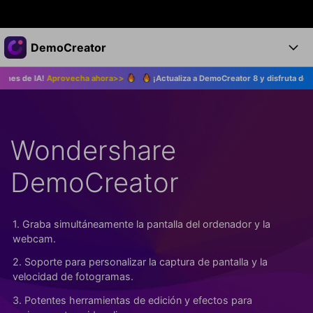
Productos destacados
DemoCreator
Creatividad digital con AIGC
rovecha ahora>>
¡Actualiza a DemoCreator 8 y disfruta de las nuevas fun
Empresas
Productos
Utilidades
Resumen
Productos
Quiénes somos
IA
Soluciones
Wondershare
Características
Características IA
Sala de prensa
Soluciones
DemoCreator
DemoCreator para
Tienda
Ayuda
Consejos sobre la IA
Blog
Empieza
Soporte
Empresa
1. Graba simultáneamente la pantalla del ordenador y la
webcam.
Encuentra más soluciones >
Ayuda
2. Soporte para personalizar la captura de pantalla y la
COMPRAR AHORA
Iniciar 
DESCARGAR
velocidad de fotogramas.
3. Potentes herramientas de edición y efectos para