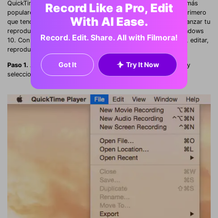
QuickTime es otro de los programas de grabación gratuitos más
Record Like a Pro, Edit
populares para grabar partidas a 1080p/60fps. Para ello lo primero
With AI Ease.
que tendrás que hacer una vez que lo hayas descargado es lanzar tu
reproductor. Ahora QuickTime es accesible con MacOS y Windows
Record. Edit. Share. All with Filmora!
10. Con el grabador de pantalla QuickTime HD podrás grabar, editar,
reproducir y compartir archivos de audio y vídeo fácilmente.
Got It
Try It Now
Paso 1.
Abre el reproductor QuickTime, haz clic en "Archivo" y
selecciona "Nueva grabación de pantalla"