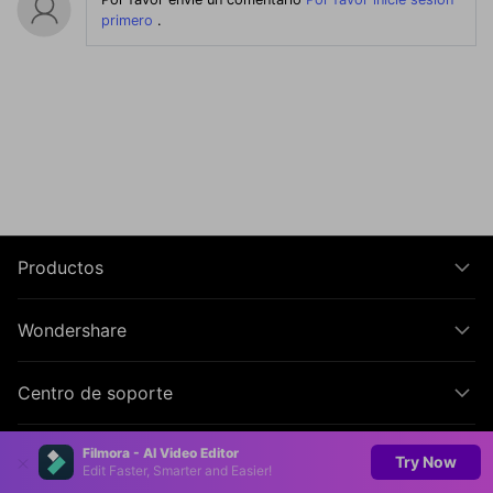
primero
.
Productos
Wondershare
Centro de soporte
Filmora - AI Video Editor
Síguenos
Try Now
Edit Faster, Smarter and Easier!