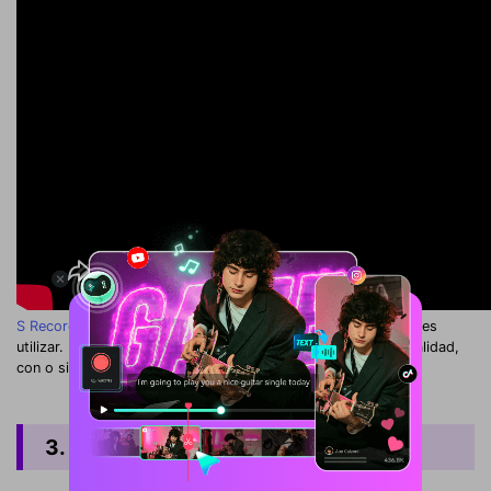
S Recorder
es el tercer grabador de juegos gratuito que puedes
utilizar. Es sencillo y te permite grabar con un alto nivel de calidad,
con o sin sonido.
3. QuickTime