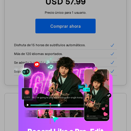
USD 57.99
Precio único para 1 usuario.
Comprar ahora
Disfruta de 15 horas de subtítulos automáticos.
Más de 120 idiomas soportados.
Se admite la edición de subtítulos.
Soporte Técnico 24/7.
Plan de 30 Horas
USD 87.99
Precio único para 1 usuario.