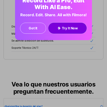
Record Like a Pro, Edit
With AI Ease.
Comprar ahora
Record. Edit. Share. All with Filmora!
Disfruta de 30 horas de subtítulos automáticos.
Got It
Try It Now
Más de 120 idiomas soportados.
Se admite la edición de subtítulos.
Soporte Técnico 24/7.
Vea lo que nuestros usuarios
preguntan frecuentemente.
¿Qué significa la duración del plan?