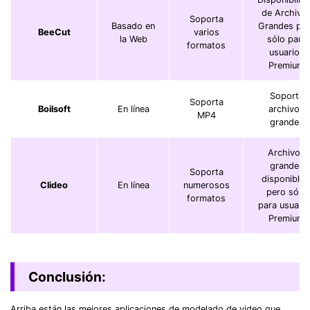
de Archivo
Soporta
Basado en
Grandes pe
BeeCut
varios
la Web
sólo para
formatos
usuarios
Premium
Soporta
Soporta
Boilsoft
En línea
archivos
MP4
grandes
Archivos
grandes
Soporta
disponibles
Clideo
En línea
numerosos
pero sólo
formatos
para usuari
Premium
Conclusión:
Arriba están las mejores aplicaciones de modelado de video que