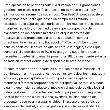
Esta aplicación te permite reducir la duración de tus grabaciones
gestionando el inicio o el final o cortando tu video en partes y
eliminando los segmentos superfluos. Con BeeCut, puedes acelerar
tus grabaciones, para que pasen un tiempo más limitado. El
resaltado de la capa de calendario te permite reubicar video, texto,
imágenes, sonido y otros medios en el punto específico del
transcurso de los acontecimientos en el que necesitas que
aparezcan. Las grabaciones alteradas se pueden compartir
directamente en Instagram, Facebook, TikTok, YouTube y otros
canales sociales. Después de que se cargue la página, tienes que
transferir el video desde tu PC o tu gadget, y suponiendo que lo
necesites; puedes simplemente poner una URL de una fuente externa
basada en Internet donde esté disponible tu área de video.
Puedes rehacerlo todo, desde los subtítulos hasta el mensaje, el
sombreado, las introducciones, los estilos textuales, los impactos y
el sonido, para adaptarlo a tu visión particular. La aplicación
mantiene diferentes proporciones de perspectiva, para que puedas
elegir la que mejor se adapte al medio en el que quieres distribuir el
video gestionado. Diferentes elementos que puedes conseguir en
Record Like a Pro, Edit
BeeCut incorporan situar el video, avances, música, voz en off,
With AI Ease.
presentar, oscurecer y ajustar el video. El acceso a los servicios
esenciales de BeeCut, como la gestión y el corte, es gratuito. La