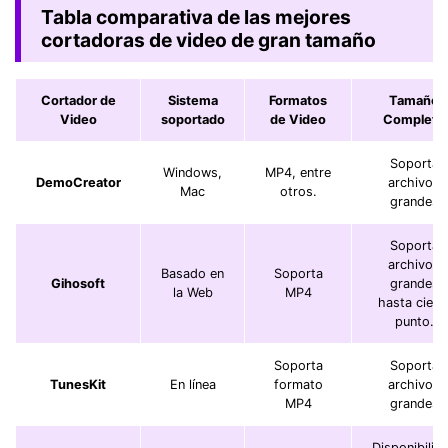
Tabla comparativa de las mejores
cortadoras de video de gran tamaño
Cortador de
Sistema
Formatos
Tamaño
Video
soportado
de Video
Completo
Soporta
Windows,
MP4, entre
DemoCreator
archivos
Mac
otros.
grandes
Soporta
archivos
Basado en
Soporta
Gihosoft
grandes
la Web
MP4
hasta ciert
punto.
Soporta
Soporta
TunesKit
En línea
formato
archivos
MP4
grandes
Disponibilid