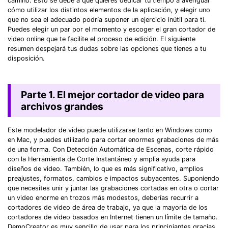
camino. Esto se debe a que quieres dedicar tu tiempo a averiguar
cómo utilizar los distintos elementos de la aplicación, y elegir uno
que no sea el adecuado podría suponer un ejercicio inútil para ti.
Puedes elegir un par por el momento y escoger el gran cortador de
video online que te facilite el proceso de edición. El siguiente
resumen despejará tus dudas sobre las opciones que tienes a tu
disposición.
Parte 1. El mejor cortador de video para
archivos grandes
Este modelador de video puede utilizarse tanto en Windows como
en Mac, y puedes utilizarlo para cortar enormes grabaciones de más
de una forma. Con Detección Automática de Escenas, corte rápido
con la Herramienta de Corte Instantáneo y amplia ayuda para
diseños de video. También, lo que es más significativo, amplios
preajustes, formatos, cambios e impactos subyacentes. Suponiendo
que necesites unir y juntar las grabaciones cortadas en otra o cortar
un video enorme en trozos más modestos, deberías recurrir a
cortadores de video de área de trabajo, ya que la mayoría de los
cortadores de video basados en Internet tienen un límite de tamaño.
DemoCreator es muy sencillo de usar para los principiantes gracias