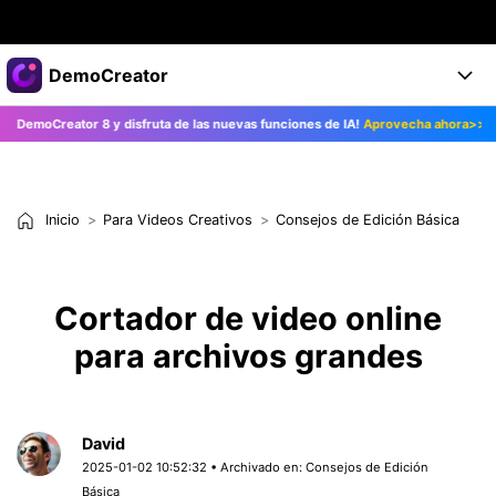
Productos destacados
DemoCreator
Creatividad digital con AIGC
moCreator 8 y disfruta de las nuevas funciones de IA!
Aprovecha ahora>>
Empresas
Productos
Utilidades
Resumen
Productos
Quiénes somos
IA
Soluciones
Inicio
Para Videos Creativos
Consejos de Edición Básica
Características
Características IA
Sala de prensa
Soluciones
DemoCreator para
Tienda
Ayuda
Cortador de video online
Consejos sobre la IA
Blog
para archivos grandes
Empieza
Soporte
Empresa
Encuentra más soluciones >
Ayuda
COMPRAR AHORA
Iniciar 
DESCARGAR
David
2025-01-02 10:52:32 • Archivado en:
Consejos de Edición
Básica