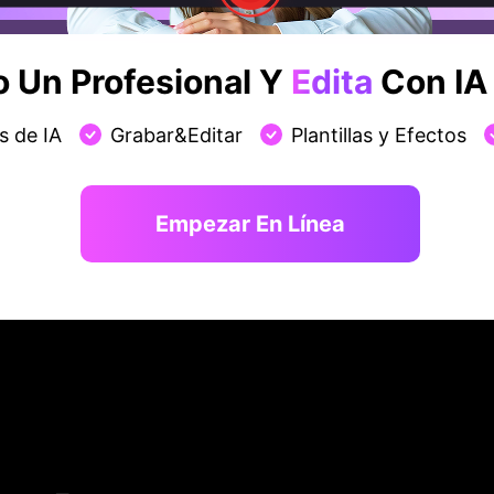
 que viene con ¡todas las herramientas y propiedades nece
r este software líder en su clase?
Un Profesional Y
Edita
Con IA 
s de IA
Grabar&Editar
Plantillas y Efectos
Empezar En Línea