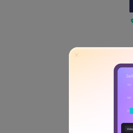
Cómo grabar u
Aunque encontrarás muchos
Wondershare DemoCreator pa
Es una poderosa herramient
debido a su interfaz fácil d
¡Y lo mejor es que tiene una
Esto significa que puedes p