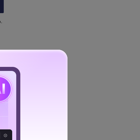
.
recomendamos que utilices
s como profesionales
 estés satisfecho, puedes