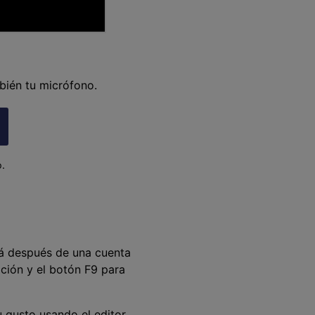
ién tu micrófono.
.
rá después de una cuenta
ación y el botón F9 para
u gusto usando el editor