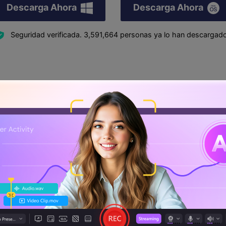
Descarga Ahora
Descarga Ahora
Seguridad verificada.
3,591,664
personas ya lo han descargado
na nota de voz en DemoCreator
 programas de grabación de voz para Windows y Mac, te 
ra notas de voz de alta calidad y afinadas.
a de grabación de voz que pueden usar tanto principiante
e usar y más de 100 opciones de edición útiles.
 versión de prueba gratuita!
robarlo y explorar todas sus características y una vez que