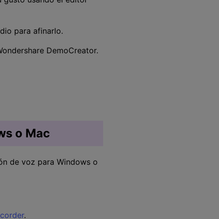
dio para afinarlo.
 Wondershare DemoCreator.
ows o Mac
ción de voz para Windows o
corder
.