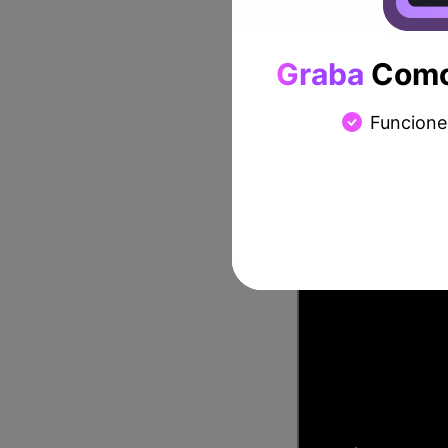
obtener la versión completa
Entonces, ¿cómo puedes usa
Graba
Como 
Funcione