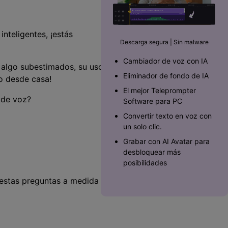
Superposición de
videos
nes >
>
nteligentes, ¡estás
Descarga segura | Sin malware
Edición de audio
Cambiador de voz con IA
 algo subestimados, su uso
Eliminador de fondo de IA
jo desde casa!
El mejor Teleprompter
 de voz?
Software para PC󠀲󠀡󠀥󠀥󠀨󠀠󠀣󠀩󠀡󠀳
Convertir texto en voz con
un solo clic.
Grabar con AI Avatar para
desbloquear más
posibilidades
 estas preguntas a medida