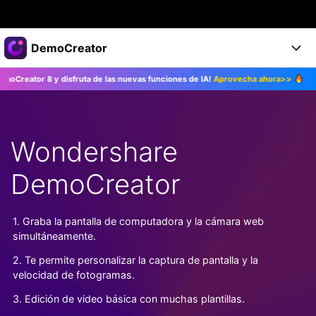
Productos destacados
DemoCreator
Creatividad digital con AIGC
 y disfruta de las nuevas funciones de IA!
Aprovecha ahora>>
¡Actualiza 
Empresas
Productos
Utilidades
Resumen
Productos
Quiénes somos
IA
Soluciones
Wondershare
Características
Características IA
Sala de prensa
Soluciones
DemoCreator
DemoCreator para
Tienda
Ayuda
Consejos sobre la IA
Blog
Empieza
1. Graba la pantalla de computadora y la cámara web
Soporte
Empresa
simultáneamente.
Encuentra más soluciones >
Ayuda
2. Te permite personalizar la captura de pantalla y la
COMPRAR AHORA
Iniciar 
DESCARGAR
velocidad de fotogramas.
3. Edición de video básica con muchas plantillas.