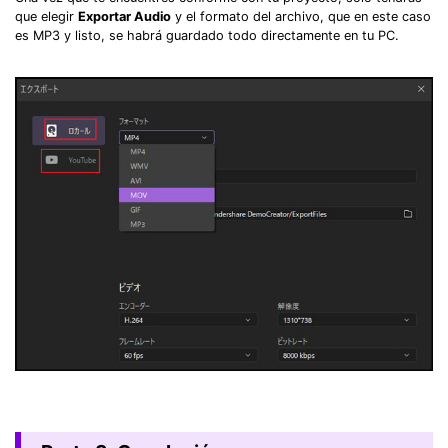
que elegir
Exportar Audio
y el formato del archivo, que en este caso
es MP3 y listo, se habrá guardado todo directamente en tu PC.