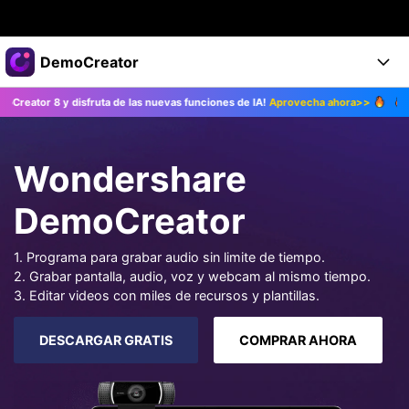
Productos destacados
DemoCreator
Creatividad digital con AIGC
y disfruta de las nuevas funciones de IA!
Aprovecha ahora>>
¡Actualiza a
Empresas
Productos
Utilidades
Resumen
Productos
Quiénes somos
IA
Wondershare
Soluciones
Características
Características IA
Sala de prensa
Soluciones
DemoCreator
DemoCreator para
Tienda
Ayuda
1. Programa para grabar audio sin limite de tiempo.
Consejos sobre la IA
2. Grabar pantalla, audio, voz y webcam al mismo tiempo.
Blog
Empieza
Soporte
Empresa
3. Editar videos con miles de recursos y plantillas.
Encuentra más soluciones >
Ayuda
DESCARGAR GRATIS
COMPRAR AHORA
COMPRAR AHORA
Iniciar 
DESCARGAR