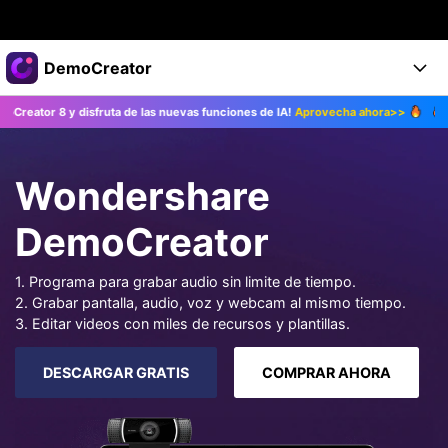
Productos destacados
DemoCreator
Creatividad digital con AIGC
y disfruta de las nuevas funciones de IA!
Aprovecha ahora>>
¡Actualiza a
Empresas
Productos
Utilidades
Resumen
Productos
Quiénes somos
IA
Wondershare
Soluciones
Características
Características IA
Sala de prensa
Soluciones
DemoCreator
DemoCreator para
Tienda
Ayuda
1. Programa para grabar audio sin limite de tiempo.
Consejos sobre la IA
2. Grabar pantalla, audio, voz y webcam al mismo tiempo.
Blog
Empieza
Soporte
Empresa
3. Editar videos con miles de recursos y plantillas.
Encuentra más soluciones >
Ayuda
DESCARGAR GRATIS
COMPRAR AHORA
COMPRAR AHORA
Iniciar 
DESCARGAR