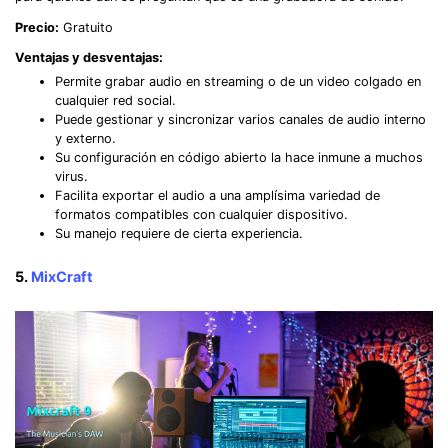
Precio:
Gratuito
Ventajas y desventajas:
Record Like a Pro, Edit
Permite grabar audio en streaming o de un video colgado en
With AI Ease.
cualquier red social.
Puede gestionar y sincronizar varios canales de audio interno
Record. Edit. Share. All with Filmora!
y externo.
Su configuración en código abierto la hace inmune a muchos
virus.
Got It
Try It Now
Facilita exportar el audio a una amplísima variedad de
formatos compatibles con cualquier dispositivo.
Su manejo requiere de cierta experiencia.
5.
MixCraft