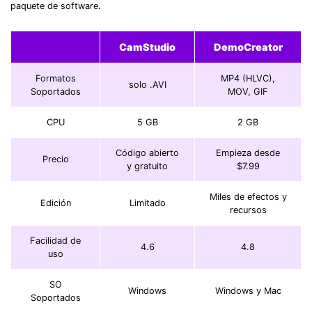
paquete de software.
CamStudio
DemoCreator
Formatos
MP4 (HLVC),
solo .AVI
Soportados
MOV, GIF
CPU
5 GB
2 GB
Código abierto
Empieza desde
Precio
y gratuito
$7.99
Miles de efectos y
Edición
Limitado
recursos
Facilidad de
4.6
4.8
uso
SO
Windows
Windows y Mac
Soportados