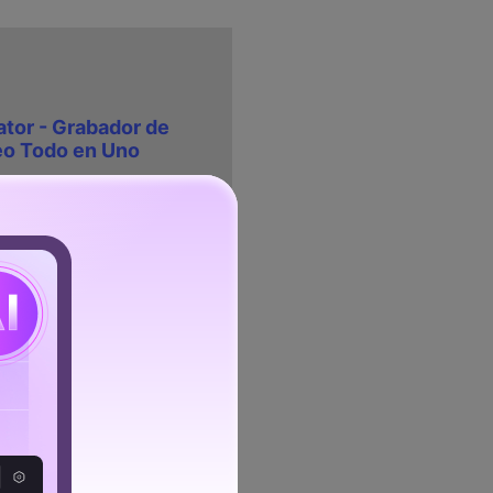
or - Grabador de
deo Todo en Uno
critorio y la
eamente
rápidamente con una
mientas
 efectos integrados
OV, MKV, GIF y