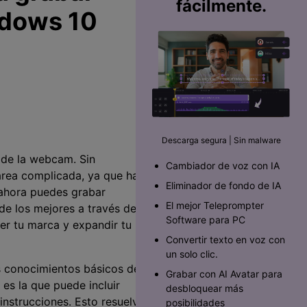
fácilmente.
ndows 10
Descarga segura | Sin malware
 de la webcam. Sin
Cambiador de voz con IA
area complicada, ya que hay
Eliminador de fondo de IA
ahora puedes grabar
El mejor Teleprompter
de los mejores a través de
Software para PC󠀲󠀡󠀥󠀥󠀨󠀠󠀣󠀩󠀡󠀳
er tu marca y expandir tu
Convertir texto en voz con
un solo clic.
s conocimientos básicos de
Grabar con AI Avatar para
es la que puede incluir
desbloquear más
nstrucciones. Esto resuelve
posibilidades