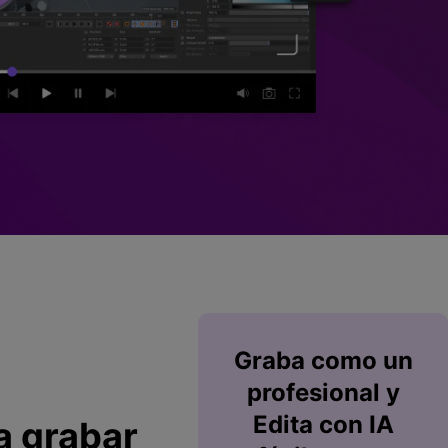
Superposición de
videos
nes >
>
Edición de audio
Graba
como un
profesional y
Edita
con IA
a grabar