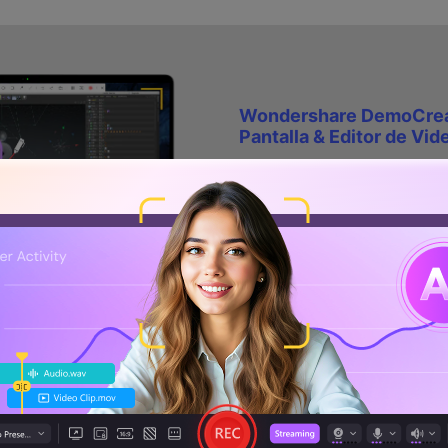
Wondershare DemoCreat
Pantalla & Editor de Vi
Graba la pantalla del es
cámara web simultán
Edita clips grabados 
amplia gama de herra
profesionales
Numerosas plantillas y
Exportación a MP4, M
múltiples formatos