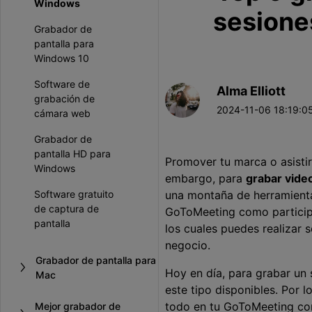
Windows
sesione
Grabador de
pantalla para
Windows 10
Software de
Alma Elliott
grabación de
2024-11-06 18:19:05
cámara web
Grabador de
pantalla HD para
Promover tu marca o asisti
Windows
embargo, para
grabar vid
Software gratuito
una montaña de herramient
de captura de
GoToMeeting como participa
pantalla
los cuales puedes realizar 
negocio.
Grabador de pantalla para
Hoy en día, para grabar un
Mac
este tipo disponibles. Por 
todo en tu GoToMeeting con
Mejor grabador de