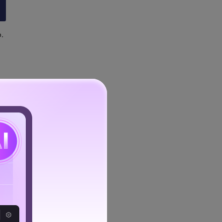
.
 y el audio del
 útil para los tutoriales
e puedes grabar fácilmente
le.
o que te permite grabar la
ta herramienta de grabación
 todo tipo de videos.