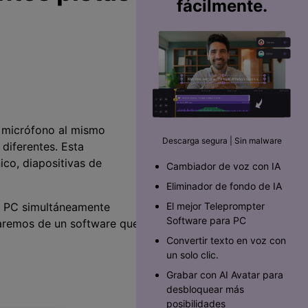
fácilmente.
l micrófono al mismo
Descarga segura | Sin malware
 diferentes. Esta
ico, diapositivas de
Cambiador de voz con IA
Eliminador de fondo de IA
el PC simultáneamente
El mejor Teleprompter
Software para PC󠀲󠀡󠀥󠀥󠀨󠀠󠀣󠀩󠀡󠀳
blaremos de un software que
Convertir texto en voz con
un solo clic.
Grabar con AI Avatar para
desbloquear más
posibilidades