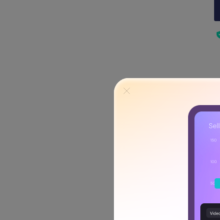
¿Se puede graba
sistema del PC 
Grabar la webcam, el micróf
de presentación de juegos y
cualquier cosa y editarla m
Wondershare DemoCreator
webcam y la pantalla en dif
de video te ofrece una inte