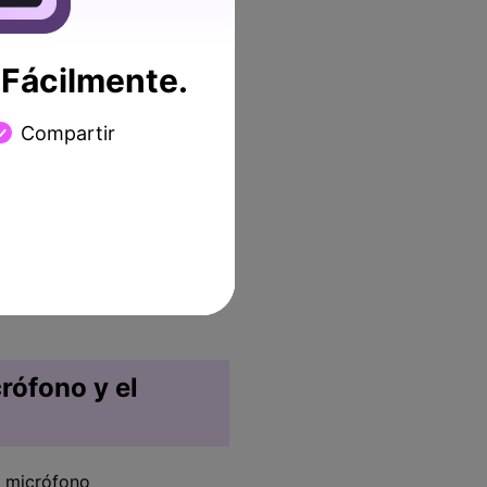
. Al grabar la webcam y la
eparado utilizando todas
Fácilmente.
Compartir
rófono y el
l micrófono