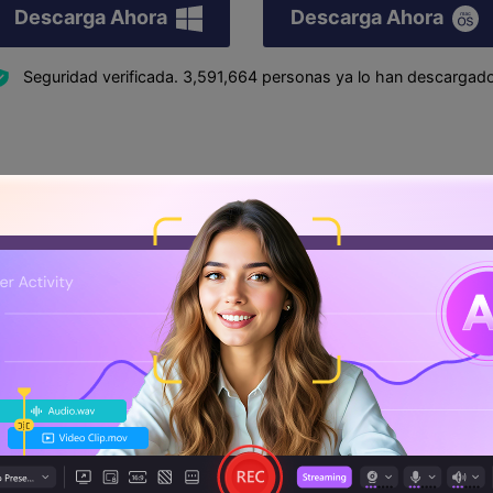
Descarga Ahora
Descarga Ahora
Seguridad verificada.
3,591,664
personas ya lo han descargado
r el audio de la webcam, el micrófono
en diferentes pistas?
ono y el audio del PC al mismo tiempo es muy conveniente y
 otros videos instructivos. Con la ayuda de tal conjunto d
ás tarde utilizando una herramienta de edición de video fiab
es una de esas herramientas de creación y edición de víde
erentes pistas para que puedas editarlas por separado. Es
rfaz innovadora con múltiples funciones para crear y editar