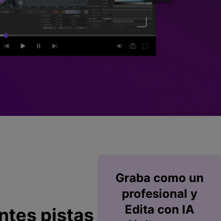
Superposición de
videos
nes >
>
Edición de audio
Graba
como un
profesional y
Edita
con IA
ntes pistas