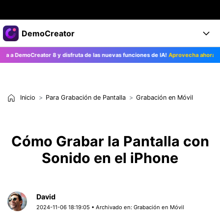
Productos destacados
DemoCreator
Creatividad digital con AIGC
emoCreator 8 y disfruta de las nuevas funciones de IA!
Aprovecha ahora>>
Empresas
Productos
Utilidades
Resumen
Productos
Quiénes somos
IA
Soluciones
Inicio
Para Grabación de Pantalla
Grabación en Móvil
Características
Características IA
Sala de prensa
Soluciones
DemoCreator para
Tienda
Ayuda
Cómo Grabar la Pantalla con
Consejos sobre la IA
Blog
Sonido en el iPhone
Empieza
Soporte
Empresa
Encuentra más soluciones >
Ayuda
COMPRAR AHORA
Iniciar 
DESCARGAR
David
2024-11-06 18:19:05 • Archivado en:
Grabación en Móvil