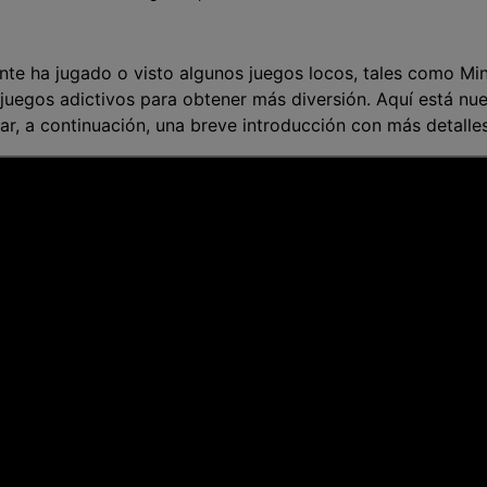
Presentación de video
Encuentra más solucio
>
e ha jugado o visto algunos juegos locos, tales como Mi
Dibujo en pantalla
>
juegos adictivos para obtener más diversión. Aquí está nue
lar, a continuación, una breve introducción con más detalles
Grabadora de horarios
>
Video con cámara
virtual
>