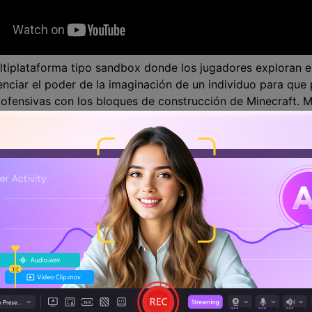
ltiplataforma tipo sandbox donde los jugadores exploran 
ciar el poder de la imaginación de un individuo para que 
 ofensivas con los bloques de construcción de Minecraft. 
 suelen salir después de la puesta de sol y los jugadores 
ensas. Con el tiempo podrás aprender las técnicas para co
s que pueden dar lugar a estructuras intrincadas. Minecraf
s jugadores a ser creativos y potencia sus conocimientos c