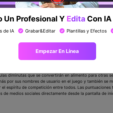
Un Profesional Y
Edita
Con IA 
s de IA
Grabar&Editar
Plantillas y Efectos
Empezar En Línea
a de juegos de estilo arcade en la que los jugadores deben
tivo principal es ayudar a su serpiente para crecer en ta
letas de luz. Si tu serpiente toca a cualquier otra serpien
las diminutas que se convertirán en alimento para otras s
ás por sus nombres de usuario en el juego y también se m
 el espíritu de competición entre todos. Las puntuaciones
s de medios sociales directamente desde la pantalla de inic