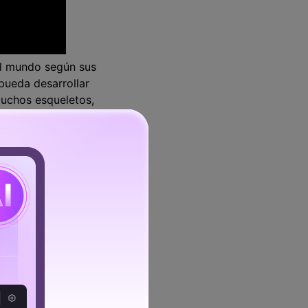
el mundo según sus
pueda desarrollar
Muchos esqueletos,
necesitan proteger sus
mbinar materiales para
t es realmente una
on el tiempo.