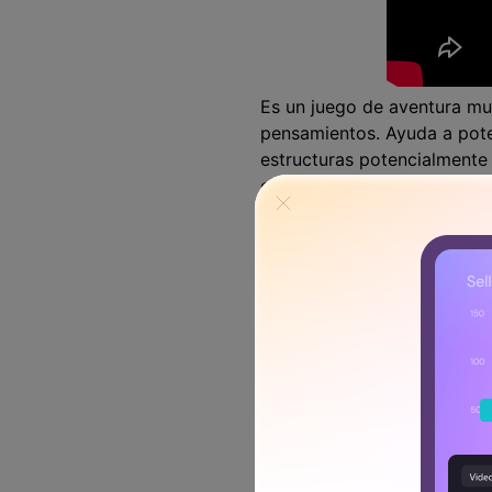
Es un juego de aventura mu
pensamientos. Ayuda a poten
estructuras potencialmente
endermen, creepers y zombis
estructuras con fuertes def
crear sustancias más fuerte
plataforma que inspira a lo
2.
Slither.io