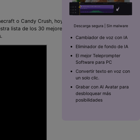
Superposición de
videos
nes >
>
necraft o Candy Crush, hoy
Descarga segura | Sin malware
stra lista de los 30 mejores
Edición de audio
.
Cambiador de voz con IA
Eliminador de fondo de IA
El mejor Teleprompter
Software para PC󠀲󠀡󠀥󠀥󠀨󠀠󠀣󠀩󠀡󠀳
Convertir texto en voz con
un solo clic.
Grabar con AI Avatar para
desbloquear más
posibilidades