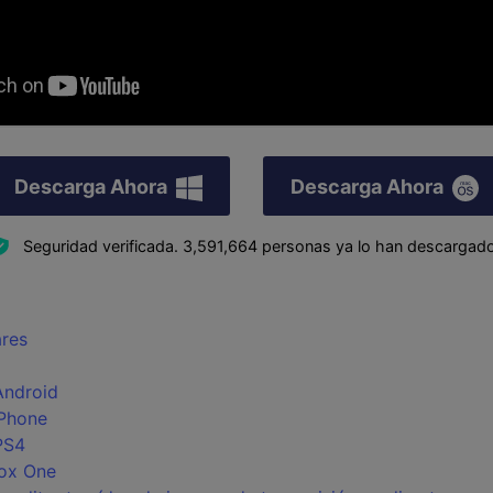
Descarga Ahora
Descarga Ahora
Seguridad verificada.
3,591,664
personas ya lo han descargado
ares
Android
iPhone
PS4
box One