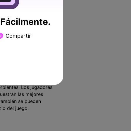
Fácilmente.
Compartir
 competir con otros
maño mucho más grande todos
te en el campo, pronto
erpientes. Los jugadores
uestran las mejores
 también se pueden
io del juego.