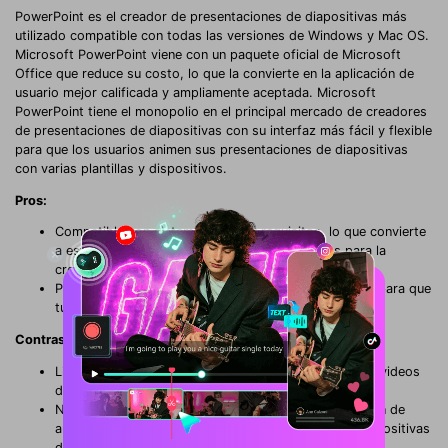
PowerPoint es el creador de presentaciones de diapositivas más
utilizado compatible con todas las versiones de Windows y Mac OS.
Microsoft PowerPoint viene con un paquete oficial de Microsoft
Office que reduce su costo, lo que la convierte en la aplicación de
usuario mejor calificada y ampliamente aceptada. Microsoft
PowerPoint tiene el monopolio en el principal mercado de creadores
de presentaciones de diapositivas con su interfaz más fácil y flexible
para que los usuarios animen sus presentaciones de diapositivas
con varias plantillas y dispositivos.
Pros:
Compatible con sistema de bajos requisitos, lo que convierte
a esta herramienta en una de las más utilizadas para la
creación de presentaciones con diapositivas.
Proporciona edición para diapositivas con animación para que
tus presentaciones corporativas sean de alto nivel.
Contras:
Limitado a las especificaciones de edición de fotos y videos
de la era moderna.
No admite varios formatos y la herramienta de edición de
audio es esencial para videos de presentación de diapositivas
de nivel avanzado.