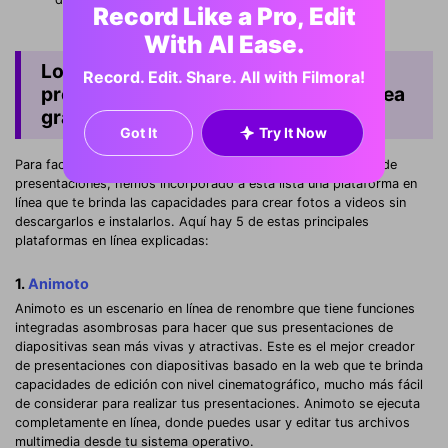
Record Like a Pro, Edit
With AI Ease.
Los 4 mejores creadores de
Record. Edit. Share. All with Filmora!
presentaciones de diapositivas en línea
gratis.
Got It
Try It Now
Para facilitar tu investigación sobre cuál es el mejor creador de
presentaciones, hemos incorporado a esta lista una plataforma en
línea que te brinda las capacidades para crear fotos a videos sin
descargarlos e instalarlos. Aquí hay 5 de estas principales
plataformas en línea explicadas:
1.
Animoto
Animoto es un escenario en línea de renombre que tiene funciones
integradas asombrosas para hacer que sus presentaciones de
diapositivas sean más vivas y atractivas. Este es el mejor creador
de presentaciones con diapositivas basado en la web que te brinda
capacidades de edición con nivel cinematográfico, mucho más fácil
de considerar para realizar tus presentaciones. Animoto se ejecuta
completamente en línea, donde puedes usar y editar tus archivos
multimedia desde tu sistema operativo.