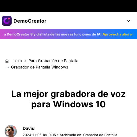
Productos destacados
DemoCreator
Creatividad digital con AIGC
moCreator 8 y disfruta de las nuevas funciones de IA!
Aprovecha ahora>>
Empresas
Productos
Utilidades
Resumen
Productos
Quiénes somos
IA
Soluciones
Inicio
Para Grabación de Pantalla
Características
Características IA
Sala de prensa
Soluciones
Grabador de Pantalla Windows
DemoCreator para
Tienda
Ayuda
Consejos sobre la IA
La mejor grabadora de voz
Blog
Empieza
Soporte
Empresa
para Windows 10
Encuentra más soluciones >
Ayuda
COMPRAR AHORA
Iniciar 
DESCARGAR
David
2024-11-06 18:19:05 • Archivado en:
Grabador de Pantalla