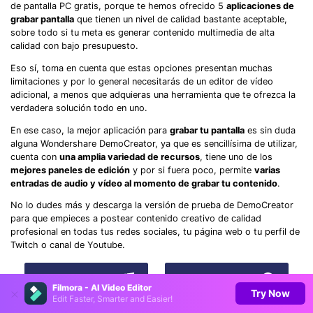
de pantalla PC gratis, porque te hemos ofrecido 5
aplicaciones de
grabar pantalla
que tienen un nivel de calidad bastante aceptable,
sobre todo si tu meta es generar contenido multimedia de alta
calidad con bajo presupuesto.
Eso sí, toma en cuenta que estas opciones presentan muchas
limitaciones y por lo general necesitarás de un editor de vídeo
adicional, a menos que adquieras una herramienta que te ofrezca la
verdadera solución todo en uno.
En ese caso, la mejor aplicación para
grabar tu pantalla
es sin duda
alguna Wondershare DemoCreator, ya que es sencillísima de utilizar,
cuenta con
una amplia variedad de recursos
, tiene uno de los
mejores paneles de edición
y por si fuera poco, permite
varias
entradas de audio y vídeo al momento de grabar tu contenido
.
No lo dudes más y descarga la versión de prueba de DemoCreator
para que empieces a postear contenido creativo de calidad
profesional en todas tus redes sociales, tu página web o tu perfil de
Twitch o canal de Youtube.
Descarga Ahora
Descarga Ahora
Filmora - AI Video Editor
Try Now
Edit Faster, Smarter and Easier!
Seguridad verificada.
3,591,664
personas ya lo han descargado.