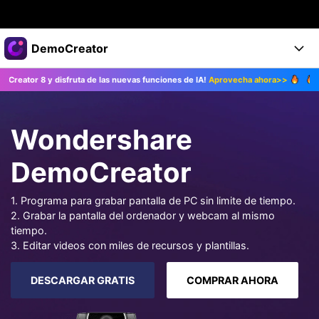
Productos destacados
DemoCreator
Creatividad digital con AIGC
 disfruta de las nuevas funciones de IA!
Aprovecha ahora>>
¡Actualiza a 
Empresas
Productos
Utilidades
Resumen
Productos
Quiénes somos
IA
Wondershare
Soluciones
Características
Características IA
Sala de prensa
Soluciones
DemoCreator
DemoCreator para
Tienda
Ayuda
1. Programa para grabar pantalla de PC sin limite de tiempo.
Consejos sobre la IA
2. Grabar la pantalla del ordenador y webcam al mismo
Blog
Empieza
Soporte
Empresa
tiempo.
Encuentra más soluciones >
3. Editar videos con miles de recursos y plantillas.
Ayuda
COMPRAR AHORA
Iniciar 
DESCARGAR
DESCARGAR GRATIS
COMPRAR AHORA