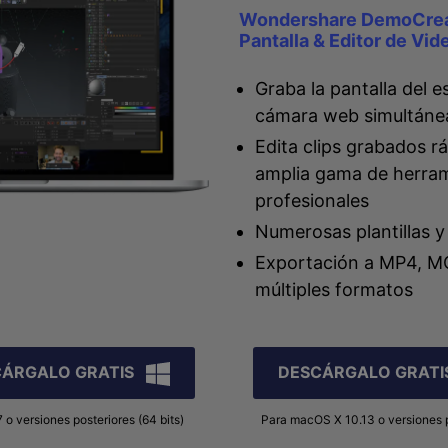
Wondershare DemoCreat
Pantalla & Editor de Vi
Graba la pantalla del es
cámara web simultán
Edita clips grabados 
amplia gama de herra
profesionales
Numerosas plantillas y
Exportación a MP4, M
múltiples formatos
CÁRGALO GRATIS
DESCÁRGALO GRATI
 o versiones posteriores (64 bits)
Para macOS X 10.13 o versiones 