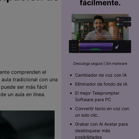
fácilmente.
Descarga segura | Sin malware
mente comprenden el
Cambiador de voz con IA
 aula tradicional con una
Eliminador de fondo de IA
 puede ser más fácil
El mejor Teleprompter
de un aula en línea.
Software para PC󠀲󠀡󠀥󠀥󠀨󠀠󠀣󠀩󠀡󠀳
Convertir texto en voz con
un solo clic.
Grabar con AI Avatar para
desbloquear más
posibilidades