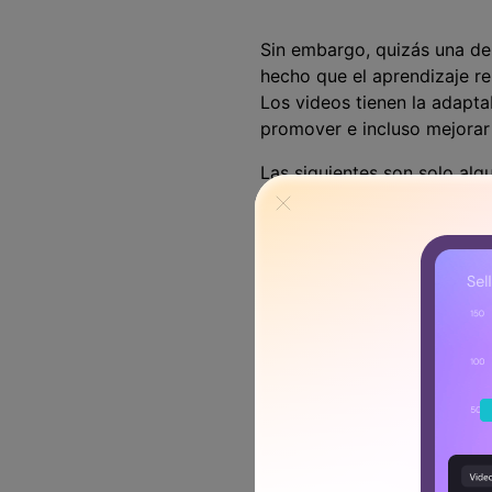
Sin embargo, quizás una de 
hecho que el aprendizaje re
Los videos tienen la adapta
promover e incluso mejorar 
Las siguientes son solo alg
asegurarte de que tus estu
Usar una serie 
Una de las mejores formas de
torno a 4 o 5 clips de vide
que tú mismo creas, videos
Permite que los estudiantes 
interactivos en torno a lo 