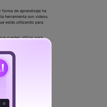
er forma de aprendizaje ha
sta herramienta son videos.
ue estás utilizando para
que puedes utilizar para
s planificar la lección en
videos de flujo de pantalla
or otro educador.
lanifica ejercicios
discusiones grupales sobre