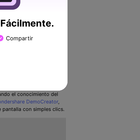
e basa en otro, la lección
n.
Fácilmente.
Compartir
en la lección es pedirles
eo que explique cómo
planteaste en clase.
ad y los estudiantes se
iando el conocimiento del
ndershare DemoCreator
,
 pantalla con simples clics.