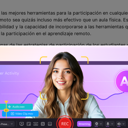
las mejores herramientas para la participación en cualqui
moto sea quizás incluso más efectivo que un aula física. E
bilidad y la capacidad de incorporarse a las herramientas q
la participación en el aprendizaje remoto.
unas de las estrategias de participación de los estudiantes 
diantes aprovechen al máximo la clase.
de clips de video
 utilizar videos para promover la participación en el aula e
o que luego compartirás con tus alumnos. Estos pueden ser 
 que encuentras en YouTube o videos que fueron creados p
vean los videos que explican el material del curso y luego p
que han aprendido. También puedes permitirles que formen 