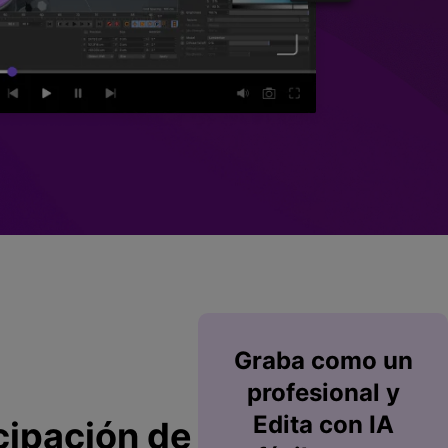
Superposición de
videos
nes >
>
Edición de audio
Graba
como un
profesional y
Edita
con IA
icipación de