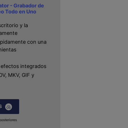
or - Grabador de
deo Todo en Uno
critorio y la
eamente
rápidamente con una
mientas
 efectos integrados
OV, MKV, GIF y
S
posteriores