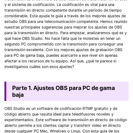
y el sistema de codificación. La codificación es vital para una
transmisión en directo competente durante un período de tiempo
considerable.󠀲󠀧󠀨󠀦󠀤󠀦󠀨󠀩󠀳󠀰 Esta ayuda te guía a través de los mejores ajustes de
estudio OBS para una telecomunicación competente. Hemos reunido
nuestras principales sugerencias para mejorar los ajustes de OBS
para la transmisión en directo.󠀲󠀧󠀨󠀦󠀤󠀦󠀩󠀡󠀳󠀰 Para empezar, analizaremos qué es y
qué hace OBS Studio.󠀲󠀧󠀨󠀦󠀤󠀦󠀩󠀢󠀳󠀰 No hace falta que te molestes en tener un
segundo PC comprometido con la transmisión para conseguir una
transmisión excelente.󠀲󠀧󠀨󠀦󠀤󠀦󠀩󠀣󠀳󠀰 Con los mejores ajustes de grabación OBS
para PC de gama baja, puedes acercarte a ese nivel sin apenas
afectar a los recursos de tu equipo.󠀲󠀧󠀨󠀦󠀤󠀦󠀩󠀤󠀳󠀰 Así que, ¿qué te parece si
investigamos cuáles son esos ajustes?󠀲󠀧󠀨󠀦󠀤󠀦󠀩󠀥󠀳
Parte 1. Ajustes OBS para PC de gama
baja󠀲󠀧󠀨󠀦󠀤󠀦󠀩󠀧󠀳
OBS Studio es un software de codificación RTMP gratuito y de
código abierto que resulta ideal para teledifusores noveles y
experimentados.󠀲󠀧󠀨󠀦󠀤󠀦󠀩󠀨󠀳󠀰 Este software de transmisión en directo de código
abierto permite a los clientes captar y transferir video en directo
desde cualquier PC Mac, Windows o Linux.󠀲󠀧󠀨󠀦󠀤󠀦󠀩󠀩󠀳󠀰 Con esta guía de los