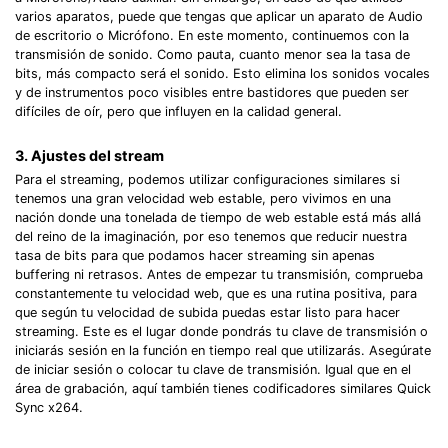
varios aparatos, puede que tengas que aplicar un aparato de Audio
de escritorio o Micrófono.󠀲󠀧󠀨󠀦󠀤󠀧󠀣󠀣󠀳󠀰 En este momento, continuemos con la
transmisión de sonido.󠀲󠀧󠀨󠀦󠀤󠀧󠀣󠀤󠀳󠀰 Como pauta, cuanto menor sea la tasa de
bits, más compacto será el sonido.󠀲󠀧󠀨󠀦󠀤󠀧󠀣󠀥󠀳󠀰 Esto elimina los sonidos vocales
y de instrumentos poco visibles entre bastidores que pueden ser
difíciles de oír, pero que influyen en la calidad general.󠀲󠀧󠀨󠀦󠀤󠀧󠀣󠀦󠀳
3. Ajustes del stream
Para el streaming, podemos utilizar configuraciones similares si
tenemos una gran velocidad web estable, pero vivimos en una
nación donde una tonelada de tiempo de web estable está más allá
del reino de la imaginación, por eso tenemos que reducir nuestra
tasa de bits para que podamos hacer streaming sin apenas
buffering ni retrasos. Antes de empezar tu transmisión, comprueba
constantemente tu velocidad web, que es una rutina positiva, para
que según tu velocidad de subida puedas estar listo para hacer
streaming. Este es el lugar donde pondrás tu clave de transmisión o
iniciarás sesión en la función en tiempo real que utilizarás.󠀲󠀧󠀨󠀦󠀤󠀧󠀤󠀠󠀳󠀰 Asegúrate
de iniciar sesión o colocar tu clave de transmisión.󠀲󠀧󠀨󠀦󠀤󠀧󠀤󠀡󠀳󠀰 Igual que en el
área de grabación, aquí también tienes codificadores similares Quick
Sync x264.󠀲󠀧󠀨󠀦󠀤󠀧󠀤󠀢󠀳