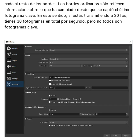
nada al resto de los bordes.󠀲󠀧󠀨󠀦󠀤󠀧󠀥󠀧󠀳󠀰 Los bordes ordinarios sólo retienen
información sobre lo que ha cambiado desde que se captó el último
fotograma clave.󠀲󠀧󠀨󠀦󠀤󠀧󠀥󠀨󠀳󠀰 En este sentido, si estás transmitiendo a 30 fps,
tienes 30 fotogramas en total por segundo, pero no todos son
fotogramas clave.󠀲󠀧󠀨󠀦󠀤󠀧󠀥󠀩󠀳