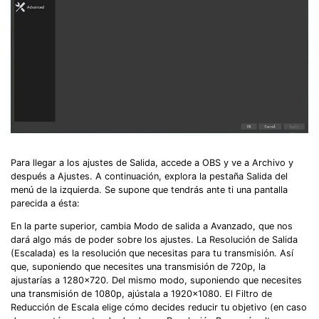
Para llegar a los ajustes de Salida, accede a OBS y ve a Archivo y
después a Ajustes.󠀲󠀧󠀨󠀦󠀤󠀧󠀠󠀩󠀳󠀰 A continuación, explora la pestaña Salida del
menú de la izquierda. Se supone que tendrás ante ti una pantalla
parecida a ésta:󠀲󠀧󠀨󠀦󠀤󠀧󠀡󠀡󠀳
󠀰En la parte superior, cambia Modo de salida a Avanzado, que nos
dará algo más de poder sobre los ajustes.󠀲󠀧󠀨󠀦󠀤󠀧󠀡󠀢󠀳󠀰 La Resolución de Salida
(Escalada) es la resolución que necesitas para tu transmisión.󠀲󠀧󠀨󠀦󠀤󠀧󠀡󠀣󠀳󠀰 Así
que, suponiendo que necesites una transmisión de 720p, la
ajustarías a 1280×720.󠀲󠀧󠀨󠀦󠀤󠀧󠀡󠀤󠀳󠀰 Del mismo modo, suponiendo que necesites
una transmisión de 1080p, ajústala a 1920×1080.󠀲󠀧󠀨󠀦󠀤󠀧󠀡󠀥󠀳󠀰 El Filtro de
Reducción de Escala elige cómo decides reducir tu objetivo (en caso