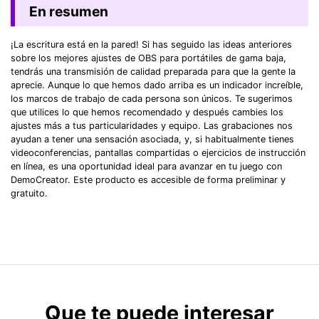
En resumen
¡La escritura está en la pared!󠀲󠀧󠀨󠀦󠀤󠀧󠀩󠀦󠀳󠀰 Si has seguido las ideas anteriores
sobre los mejores ajustes de OBS para portátiles de gama baja,
tendrás una transmisión de calidad preparada para que la gente la
aprecie.󠀲󠀧󠀨󠀦󠀤󠀧󠀩󠀧󠀳󠀰 Aunque lo que hemos dado arriba es un indicador increíble,
los marcos de trabajo de cada persona son únicos.󠀲󠀧󠀨󠀦󠀤󠀧󠀩󠀨󠀳󠀰 Te sugerimos
que utilices lo que hemos recomendado y después cambies los
ajustes más a tus particularidades y equipo. Las grabaciones nos
ayudan a tener una sensación asociada, y, si habitualmente tienes
videoconferencias, pantallas compartidas o ejercicios de instrucción
en línea, es una oportunidad ideal para avanzar en tu juego con
DemoCreator.󠀲󠀧󠀨󠀦󠀤󠀨󠀠󠀠󠀳󠀰 Este producto es accesible de forma preliminar y
gratuito.󠀲󠀧󠀨󠀦󠀤󠀨󠀠󠀡󠀳
Que te puede interesar