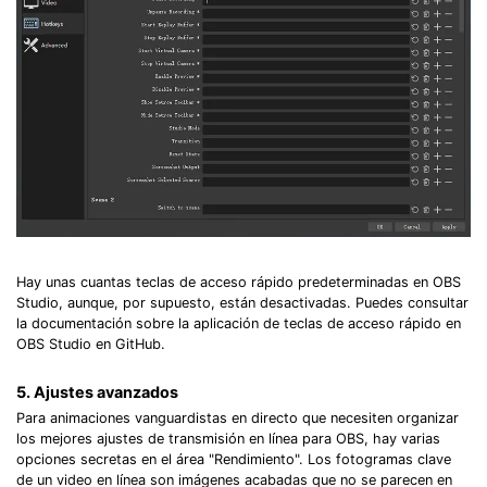
Hay unas cuantas teclas de acceso rápido predeterminadas en OBS
Studio, aunque, por supuesto, están desactivadas.󠀲󠀧󠀨󠀦󠀤󠀧󠀥󠀣󠀳󠀰 Puedes consultar
la documentación sobre la aplicación de teclas de acceso rápido en
OBS Studio en GitHub.󠀲󠀧󠀨󠀦󠀤󠀧󠀥󠀤󠀳
5. Ajustes avanzados󠀲󠀧󠀨󠀦󠀤󠀧󠀥󠀥󠀳
󠀰Para animaciones vanguardistas en directo que necesiten organizar
los mejores ajustes de transmisión en línea para OBS, hay varias
opciones secretas en el área "Rendimiento".󠀲󠀧󠀨󠀦󠀤󠀧󠀥󠀦󠀳󠀰 Los fotogramas clave
de un video en línea son imágenes acabadas que no se parecen en