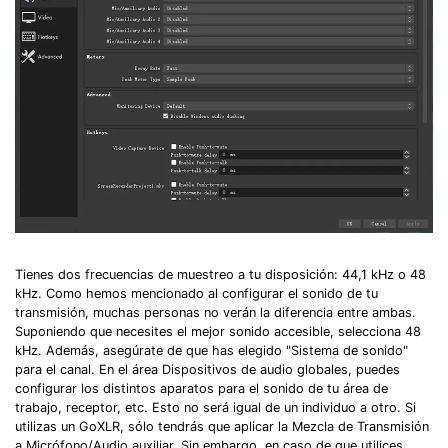
Tienes dos frecuencias de muestreo a tu disposición: 44,1 kHz o 48
kHz.󠀲󠀧󠀨󠀦󠀤󠀧󠀢󠀧󠀳󠀰 Como hemos mencionado al configurar el sonido de tu
transmisión, muchas personas no verán la diferencia entre ambas.󠀲󠀧󠀨󠀦󠀤󠀧󠀢󠀨󠀳󠀰
Suponiendo que necesites el mejor sonido accesible, selecciona 48
kHz.󠀲󠀧󠀨󠀦󠀤󠀧󠀢󠀩󠀳󠀰 Además, asegúrate de que has elegido "Sistema de sonido"
para el canal.󠀲󠀧󠀨󠀦󠀤󠀧󠀣󠀠󠀳󠀰 En el área Dispositivos de audio globales, puedes
configurar los distintos aparatos para el sonido de tu área de
trabajo, receptor, etc. Esto no será igual de un individuo a otro. Si
utilizas un GoXLR, sólo tendrás que aplicar la Mezcla de Transmisión
a Micrófono/Audio auxiliar.󠀲󠀧󠀨󠀦󠀤󠀧󠀣󠀢󠀳󠀰 Sin embargo, en caso de que utilices