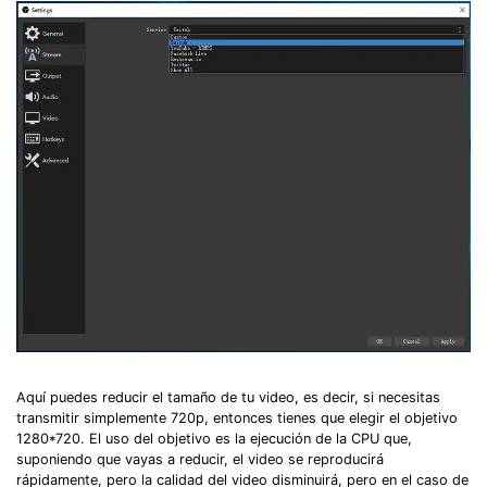
Aquí puedes reducir el tamaño de tu video, es decir, si necesitas
transmitir simplemente 720p, entonces tienes que elegir el objetivo
1280*720.󠀲󠀧󠀨󠀦󠀤󠀧󠀤󠀤󠀳󠀰 El uso del objetivo es la ejecución de la CPU que,
suponiendo que vayas a reducir, el video se reproducirá
rápidamente, pero la calidad del video disminuirá, pero en el caso de