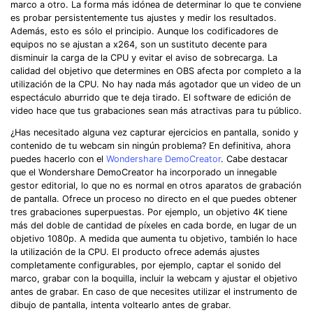
marco a otro.󠀲󠀧󠀨󠀦󠀤󠀧󠀦󠀨󠀳󠀰 La forma más idónea de determinar lo que te conviene
es probar persistentemente tus ajustes y medir los resultados.󠀲󠀧󠀨󠀦󠀤󠀧󠀦󠀩󠀳󠀰
Además, esto es sólo el principio.󠀲󠀧󠀨󠀦󠀤󠀧󠀧󠀠󠀳󠀰 Aunque los codificadores de
equipos no se ajustan a x264, son un sustituto decente para
disminuir la carga de la CPU y evitar el aviso de sobrecarga. La
calidad del objetivo que determines en OBS afecta por completo a la
utilización de la CPU.󠀲󠀧󠀨󠀦󠀤󠀧󠀧󠀢󠀳󠀰 No hay nada más agotador que un video de un
espectáculo aburrido que te deja tirado.󠀲󠀧󠀨󠀦󠀤󠀧󠀧󠀣󠀳󠀰 El software de edición de
video hace que tus grabaciones sean más atractivas para tu público.󠀲󠀧󠀨󠀦󠀤󠀧󠀧󠀤󠀳
¿Has necesitado alguna vez capturar ejercicios en pantalla, sonido y
contenido de tu webcam sin ningún problema?󠀲󠀧󠀨󠀦󠀤󠀧󠀧󠀥󠀳󠀰 En definitiva, ahora
puedes hacerlo con el
Wondershare DemoCreator
. Cabe destacar
que el Wondershare DemoCreator ha incorporado un innegable
gestor editorial, lo que no es normal en otros aparatos de grabación
de pantalla.󠀲󠀧󠀨󠀦󠀤󠀧󠀧󠀦󠀳󠀰 Ofrece un proceso no directo en el que puedes obtener
tres grabaciones superpuestas. Por ejemplo, un objetivo 4K tiene
más del doble de cantidad de píxeles en cada borde, en lugar de un
objetivo 1080p.󠀲󠀧󠀨󠀦󠀤󠀧󠀧󠀨󠀳󠀰 A medida que aumenta tu objetivo, también lo hace
la utilización de la CPU.󠀲󠀧󠀨󠀦󠀤󠀧󠀧󠀩󠀳󠀰 El producto ofrece además ajustes
completamente configurables, por ejemplo, captar el sonido del
marco, grabar con la boquilla, incluir la webcam y ajustar el objetivo
antes de grabar.󠀲󠀧󠀨󠀦󠀤󠀧󠀨󠀠󠀳󠀰 En caso de que necesites utilizar el instrumento de
dibujo de pantalla, intenta voltearlo antes de grabar.󠀲󠀧󠀨󠀦󠀤󠀧󠀨󠀡󠀳