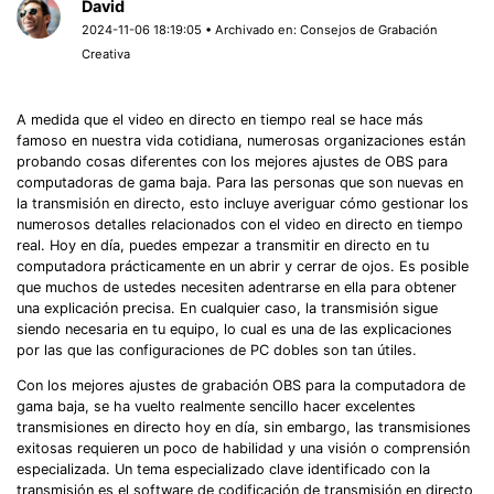
David
2024-11-06 18:19:05 • Archivado en:
Consejos de Grabación
Creativa
A medida que el video en directo en tiempo real se hace más
famoso en nuestra vida cotidiana, numerosas organizaciones están
probando cosas diferentes con los mejores ajustes de OBS para
computadoras de gama baja.󠀲󠀧󠀨󠀦󠀤󠀦󠀨󠀢󠀳󠀰 Para las personas que son nuevas en
la transmisión en directo, esto incluye averiguar cómo gestionar los
numerosos detalles relacionados con el video en directo en tiempo
real.󠀲󠀧󠀨󠀦󠀤󠀦󠀨󠀣󠀳󠀰 Hoy en día, puedes empezar a transmitir en directo en tu
computadora prácticamente en un abrir y cerrar de ojos.󠀲󠀧󠀨󠀦󠀤󠀦󠀨󠀤󠀳󠀰 Es posible
que muchos de ustedes necesiten adentrarse en ella para obtener
una explicación precisa. En cualquier caso, la transmisión sigue
siendo necesaria en tu equipo, lo cual es una de las explicaciones
por las que las configuraciones de PC dobles son tan útiles.
󠀰Con los mejores ajustes de grabación OBS para la computadora de
gama baja, se ha vuelto realmente sencillo hacer excelentes
transmisiones en directo hoy en día, sin embargo, las transmisiones
exitosas requieren un poco de habilidad y una visión o comprensión
especializada.󠀲󠀧󠀨󠀦󠀤󠀦󠀨󠀧󠀳󠀰 Un tema especializado clave identificado con la
transmisión es el software de codificación de transmisión en directo