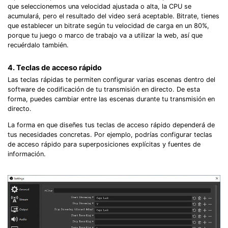
que seleccionemos una velocidad ajustada o alta, la CPU se
acumulará, pero el resultado del video será aceptable. Bitrate, tienes
que establecer un bitrate según tu velocidad de carga en un 80%,
porque tu juego o marco de trabajo va a utilizar la web, así que
recuérdalo también.
4. Teclas de acceso rápido󠀲󠀧󠀨󠀦󠀤󠀧󠀤󠀧󠀳
Las teclas rápidas te permiten configurar varias escenas dentro del
software de codificación de tu transmisión en directo.󠀲󠀧󠀨󠀦󠀤󠀧󠀤󠀨󠀳󠀰 De esta
forma, puedes cambiar entre las escenas durante tu transmisión en
directo.󠀲󠀧󠀨󠀦󠀤󠀧󠀤󠀩󠀳
La forma en que diseñes tus teclas de acceso rápido dependerá de
tus necesidades concretas.󠀲󠀧󠀨󠀦󠀤󠀧󠀥󠀠󠀳󠀰 Por ejemplo, podrías configurar teclas
de acceso rápido para superposiciones explícitas y fuentes de
información.󠀲󠀧󠀨󠀦󠀤󠀧󠀥󠀡󠀳