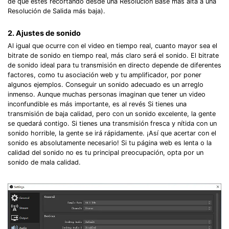
de que estés recortando desde una Resolución Base más alta a una
Resolución de Salida más baja).󠀲󠀧󠀨󠀦󠀤󠀧󠀡󠀦󠀳
󠀰2. Ajustes de sonido󠀲󠀧󠀨󠀦󠀤󠀧󠀡󠀧󠀳
󠀰Al igual que ocurre con el video en tiempo real, cuanto mayor sea el
bitrate de sonido en tiempo real, más claro será el sonido.󠀲󠀧󠀨󠀦󠀤󠀧󠀡󠀨󠀳󠀰 El bitrate
de sonido ideal para tu transmisión en directo depende de diferentes
factores, como tu asociación web y tu amplificador, por poner
algunos ejemplos.󠀲󠀧󠀨󠀦󠀤󠀧󠀡󠀩󠀳󠀰 Conseguir un sonido adecuado es un arreglo
inmenso.󠀲󠀧󠀨󠀦󠀤󠀧󠀢󠀠󠀳󠀰 Aunque muchas personas imaginan que tener un video
inconfundible es más importante, es al revés Si tienes una
transmisión de baja calidad, pero con un sonido excelente, la gente
se quedará contigo.󠀲󠀧󠀨󠀦󠀤󠀧󠀢󠀢󠀳󠀰 Si tienes una transmisión fresca y nítida con un
sonido horrible, la gente se irá rápidamente.󠀲󠀧󠀨󠀦󠀤󠀧󠀢󠀣󠀳󠀰 ¡Así que acertar con el
sonido es absolutamente necesario! Si tu página web es lenta o la
calidad del sonido no es tu principal preocupación, opta por un
sonido de mala calidad.󠀲󠀧󠀨󠀦󠀤󠀧󠀢󠀥󠀳