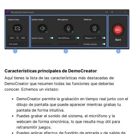
Características principales de DemoCreator󠀲󠀧󠀨󠀦󠀤󠀧󠀨󠀣󠀳
Aquí tienes la lista de las características más destacadas de
DemoCreator que resumen todas las funciones que deberías
conocer.󠀲󠀧󠀨󠀦󠀤󠀧󠀨󠀤󠀳󠀰 Echemos un vistazo:
DemoCreator permite la grabación en tiempo real junto con el
dibujo de pantalla que puede aparecer mientras grabas tu
pantalla de forma intuitiva.󠀲󠀧󠀨󠀦󠀤󠀧󠀨󠀦󠀳
Puedes grabar el sonido del sistema, el micrófono y la
webcam de forma sincrónica, lo que resulta muy útil para
retransmitir juegos.󠀲󠀧󠀨󠀦󠀤󠀧󠀨󠀧󠀳
Puedes aplicar efectos de fundido de entrada y de salida de