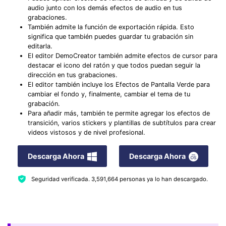
audio junto con los demás efectos de audio en tus
grabaciones.󠀲󠀧󠀨󠀦󠀤󠀧󠀨󠀨󠀨󠀳
También admite la función de exportación rápida.󠀲󠀧󠀨󠀦󠀤󠀧󠀨󠀩󠀳 Esto
significa que también puedes guardar tu grabación sin
editarla.󠀲󠀧󠀨󠀦󠀤󠀧󠀩󠀠󠀳
󠀰El editor DemoCreator también admite efectos de cursor para
destacar el icono del ratón y que todos puedan seguir la
dirección en tus grabaciones.󠀲󠀧󠀨󠀦󠀤󠀧󠀩󠀡󠀳
El editor también incluye los Efectos de Pantalla Verde para
cambiar el fondo y, finalmente, cambiar el tema de tu
grabación.󠀲󠀧󠀨󠀦󠀤󠀧󠀩󠀢󠀳
Para añadir más, también te permite agregar los efectos de
transición, varios stickers y plantillas de subtítulos para crear
videos vistosos y de nivel profesional.󠀲󠀧󠀨󠀦󠀤󠀧󠀩󠀣󠀳
Descarga Ahora
Descarga Ahora
Seguridad verificada.
3,591,664
personas ya lo han descargado.