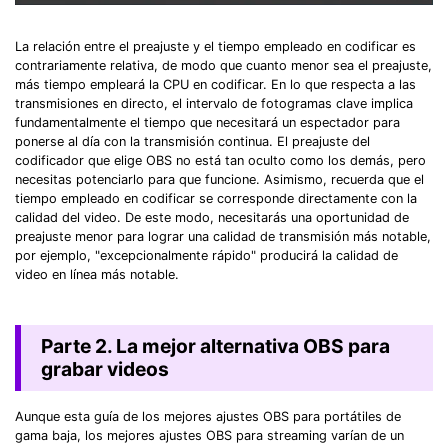
󠀰La relación entre el preajuste y el tiempo empleado en codificar es
contrariamente relativa, de modo que cuanto menor sea el preajuste,
más tiempo empleará la CPU en codificar.󠀲󠀧󠀨󠀦󠀤󠀧󠀦󠀡󠀳󠀰 En lo que respecta a las
transmisiones en directo, el intervalo de fotogramas clave implica
fundamentalmente el tiempo que necesitará un espectador para
ponerse al día con la transmisión continua.󠀲󠀧󠀨󠀦󠀤󠀧󠀦󠀢󠀳󠀰 El preajuste del
codificador que elige OBS no está tan oculto como los demás, pero
necesitas potenciarlo para que funcione. 󠀲󠀧󠀨󠀦󠀤󠀧󠀦󠀣󠀳Asimismo, recuerda que el
tiempo empleado en codificar se corresponde directamente con la
calidad del video.󠀲󠀧󠀨󠀦󠀤󠀧󠀦󠀤󠀳󠀰 De este modo, necesitarás una oportunidad de
preajuste menor para lograr una calidad de transmisión más notable,
por ejemplo, "excepcionalmente rápido" producirá la calidad de
video en línea más notable.
Parte 2. La mejor alternativa OBS para
grabar videos󠀲󠀧󠀨󠀦󠀤󠀧󠀦󠀧󠀳
󠀰Aunque esta guía de los mejores ajustes OBS para portátiles de
gama baja, los mejores ajustes OBS para streaming varían de un