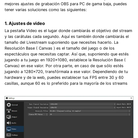
mejores ajustes de grabación OBS para PC de gama baja, puedes
tener varias soluciones como las siguientes:󠀲󠀧󠀨󠀦󠀤󠀧󠀠󠀠󠀳
1. Ajustes de video󠀲󠀧󠀨󠀦
La pestaña Video es el lugar donde cambiarás el objetivo del stream
y las carátulas cada segundo.󠀲󠀧󠀨󠀦󠀤󠀧󠀠󠀢󠀳󠀰 Aquí es también donde cambiarás el
tamaño del Livestream suponiendo que necesites hacerlo.󠀲󠀧󠀨󠀦󠀤󠀧󠀠󠀣󠀳󠀰 La
Resolución Base ( Canvas ) es el tamaño del juego o de los
espectáculos que necesitas captar. Así que, suponiendo que estés
jugando a tu juego en 1920×1080, establece la Resolución Base (
Canvas) en ese valor.󠀲󠀧󠀨󠀦󠀤󠀧󠀠󠀥󠀳󠀰 Por otra parte, en caso de que sólo estés
jugando a 1280×720, transfórmala a ese valor.󠀲󠀧󠀨󠀦󠀤󠀧󠀠󠀦󠀳󠀰 Dependiendo de tu
hardware y de la web, puedes establecer tus FPS entre 30 y 60
casillas, aunque 60 es lo preferido para la mayoría de los streams