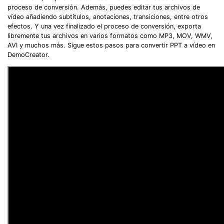
proceso de conversión. Además, puedes editar tus archivos de
vídeo añadiendo subtítulos, anotaciones, transiciones, entre otros
efectos. Y una vez finalizado el proceso de conversión, exporta
libremente tus archivos en varios formatos como MP3, MOV, WMV,
AVI y muchos más. Sigue estos pasos para convertir PPT a vídeo en
DemoCreator.
Record Like a Pro, Edit
With AI Ease.
Record. Edit. Share. All with Filmora!
Got It
Try It Now