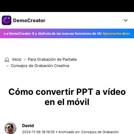
Productos destacados
DemoCreator
Creatividad digital con AIGC
DemoCreator 8 y disfruta de las nuevas funciones de IA!
Aprovecha ahora>>
Empresas
Productos
Utilidades
Resumen
Productos
Quiénes somos
IA
Soluciones
Inicio
Para Grabación de Pantalla
Características
Características IA
Sala de prensa
Soluciones
Consejos de Grabación Creativa
DemoCreator para
Tienda
Ayuda
Consejos sobre la IA
Cómo convertir PPT a vídeo
Blog
Empieza
Soporte
Empresa
en el móvil
Encuentra más soluciones >
Ayuda
COMPRAR AHORA
Iniciar 
DESCARGAR
David
2024-11-06 18:19:05 • Archivado en:
Consejos de Grabación