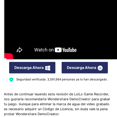
Descarga Ahora
Descarga Ahora
Seguridad verificada.
3,591,664
personas ya lo han descargado.
Antes de continuar leyendo esta revisión de LoiLo Game Recorder,
nos gustaría recomendarte Wondershare DemoCreator para grabar
tu juego. Aunque para eliminar la marca de agua del video grabado
es necesario adquirir un Código de Licencia, sin duda vale la pena
probar Wondershare DemoCreator.