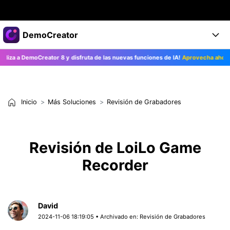
Productos destacados
DemoCreator
Creatividad digital con AIGC
a a DemoCreator 8 y disfruta de las nuevas funciones de IA!
Aprovecha ahora>>
Empresas
Productos
Utilidades
Resumen
Productos
Quiénes somos
IA
Soluciones
Inicio
Más Soluciones
Revisión de Grabadores
Características
Características IA
Sala de prensa
Soluciones
DemoCreator para
Tienda
Ayuda
Revisión de LoiLo Game
Consejos sobre la IA
Blog
Recorder
Empieza
Soporte
Empresa
Encuentra más soluciones >
Ayuda
COMPRAR AHORA
Iniciar 
DESCARGAR
David
2024-11-06 18:19:05 • Archivado en:
Revisión de Grabadores