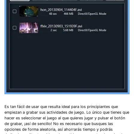
Record Like a Pro, Edit
With AI Ease.
Es tan fácil de usar que resulta ideal para los principiantes que
Record. Edit. Share. All with Filmora!
empiezan a grabar sus actividades de juego. Lo único que tienes que
hacer es seleccionar el juego al que quieres jugar y pulsar el botón
de grabar, ¡así de sencillo! No es necesario que busques las
Got It
Try It Now
opciones de forma aleatoria, así ahorrarás tiempo y podrás