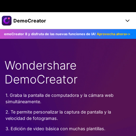
Productos destacados
DemoCreator
Creatividad digital con AIGC
ator 8 y disfruta de las nuevas funciones de IA!
Aprovecha ahora>>
¡Actu
Empresas
Productos
Utilidades
Resumen
Productos
Quiénes somos
IA
Soluciones
Wondershare
Características
Características IA
Sala de prensa
Soluciones
DemoCreator
DemoCreator para
Tienda
Ayuda
Consejos sobre la IA
Blog
Empieza
1. Graba la pantalla de computadora y la cámara web
Soporte
Empresa
simultáneamente.
Encuentra más soluciones >
Ayuda
2. Te permite personalizar la captura de pantalla y la
COMPRAR AHORA
Iniciar 
DESCARGAR
velocidad de fotogramas.
3. Edición de video básica con muchas plantillas.