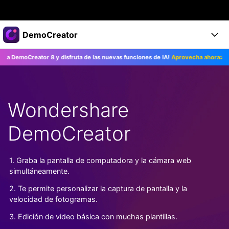
Productos destacados
DemoCreator
Creatividad digital con AIGC
moCreator 8 y disfruta de las nuevas funciones de IA!
Aprovecha ahora>>
Empresas
Productos
Utilidades
Resumen
Productos
Quiénes somos
IA
Soluciones
Wondershare
Características
Características IA
Sala de prensa
Soluciones
DemoCreator
DemoCreator para
Tienda
Ayuda
Consejos sobre la IA
Blog
Empieza
1. Graba la pantalla de computadora y la cámara web
Soporte
Empresa
simultáneamente.
Encuentra más soluciones >
Ayuda
2. Te permite personalizar la captura de pantalla y la
COMPRAR AHORA
Iniciar 
DESCARGAR
velocidad de fotogramas.
3. Edición de video básica con muchas plantillas.