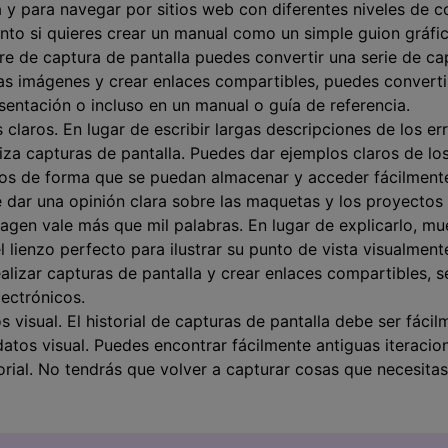
 y para navegar por sitios web con diferentes niveles de c
anto si quieres crear un manual como un simple guion gráfi
e de captura de pantalla puedes convertir una serie de ca
 las imágenes y crear enlaces compartibles, puedes converti
sentación o incluso en un manual o guía de referencia.
 claros. En lugar de escribir largas descripciones de los e
iliza capturas de pantalla. Puedes dar ejemplos claros de l
los de forma que se puedan almacenar y acceder fácilmente
 dar una opinión clara sobre las maquetas y los proyectos 
agen vale más que mil palabras. En lugar de explicarlo, mu
l lienzo perfecto para ilustrar su punto de vista visualment
lizar capturas de pantalla y crear enlaces compartibles, se
ectrónicos.
 visual. El historial de capturas de pantalla debe ser fáci
atos visual. Puedes encontrar fácilmente antiguas iteraci
rial. No tendrás que volver a capturar cosas que necesitas r