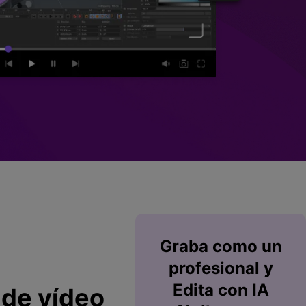
Superposición de
videos
nes >
>
Edición de audio
Graba
como un
profesional y
Edita
con IA
 de vídeo