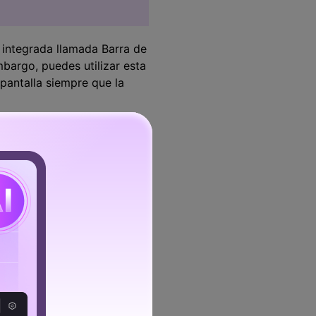
 integrada llamada Barra de
bargo, puedes utilizar esta
pantalla siempre que la
Barra de Juego, donde
y transmisión usando la
nes que vayas a utilizar en
n abierta para empezar a
probablemente sea más fácil
 mismo tiempo para comenzar
e Juego, y hacer clic en
ows + Alt + R o el botón