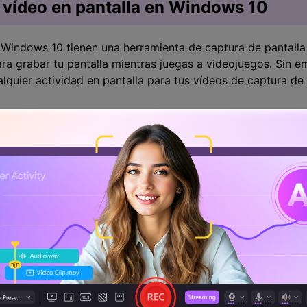
vídeo en pantalla en Windows 10
Windows 10 tienen una herramienta de captura de pantalla
a grabar tu pantalla mientras juegas a videojuegos. Sin em
lquier actividad en pantalla para tus vídeos de captura de 
Juego, ve a tu Configuración, luego a Juegos, y luego a la 
o la opción de Grabar clips de juego, capturas de pantalla 
á ya).
 para grabar tu vídeo abriendo las páginas web o aplicacio
 de pantalla. Según PCMag, tienes que tener una aplicació
a desde el escritorio o el Explorador de archivos, así que 
quier navegador web que prefieras como punto de partida.
én pulsadas la tecla Windows, la tecla Alt y la tecla R al
s pulsar la tecla Windows y la tecla G para abrir la Barra d
. Para detener la grabación, pulsa el atajo de teclado Wind