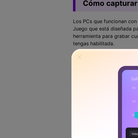
Cómo capturar 
Los PCs que funcionan con 
Juego que está diseñada par
herramienta para grabar cua
tengas habilitada.
Para habilitar la Barra de 
puedes activar el botón baj
Barra de Juego (si no lo est
Una vez activado, prepárate
tu demostración de captura
grabar y no puedes iniciarl
usar Google Chrome o cual
Ahora que estás listo, mant
la grabación. También puede
Iniciar Grabación desde allí