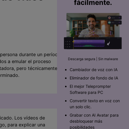
fácilmente.
 persona durante un período
Descarga segura | Sin malware
dos a emular el proceso
utadora, pero técnicamente
Cambiador de voz con IA
erminado.
Eliminador de fondo de IA
El mejor Teleprompter
Software para PC󠀲󠀡󠀥󠀥󠀨󠀠󠀣󠀩󠀡󠀳
Convertir texto en voz con
un solo clic.
Grabar con AI Avatar para
licado. Los vídeos de
desbloquear más
go, para explicar una
posibilidades