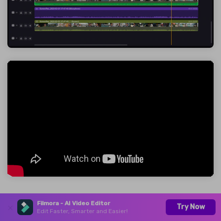
Parte 6: Optimizando tu
Filmora - AI Video Editor
Try Now
Edit Faster, Smarter and Easier!