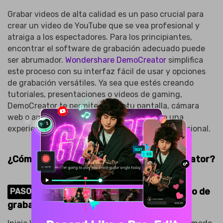
Grabar videos de alta calidad es un paso crucial para
crear un video de YouTube que se vea profesional y
atraiga a los espectadores. Para los principiantes,
encontrar el software de grabación adecuado puede
ser abrumador.
Wondershare DemoCreator
simplifica
este proceso con su interfaz fácil de usar y opciones
de grabación versátiles. Ya sea que estés creando
tutoriales, presentaciones o videos de gaming,
DemoCreator te permite grabar tu pantalla, cámara
web o ambos al mismo tiempo, asegurando una
experiencia de creación de videos fluida y profesional.
¿Cómo grabar con Wondershare DemoCreator?
Abre DemoCreator y elige tu modo de
PASO 1
grabación