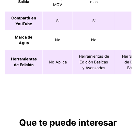
Salida
mas
MOV
Compartir en
Si
Si
Si
YouTube
Marca de
No
No
N
Agua
Herramientas de
Herram
Herramientas
No Aplica
Edición Básicas
de Edi
de Edición
y Avanzadas
Bási
Que te puede interesar