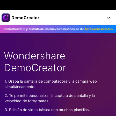
Productos destacados
DemoCreator
Creatividad digital con AIGC
eator 8 y disfruta de las nuevas funciones de IA!
Aprovecha ahora>>
¡Act
Empresas
Productos
Utilidades
Resumen
Productos
Quiénes somos
IA
Soluciones
Wondershare
Características
Características IA
Sala de prensa
Soluciones
DemoCreator
DemoCreator para
Tienda
Ayuda
Consejos sobre la IA
Blog
Empieza
1. Graba la pantalla de computadora y la cámara web
Soporte
Empresa
simultáneamente.
Encuentra más soluciones >
Ayuda
2. Te permite personalizar la captura de pantalla y la
COMPRAR AHORA
Iniciar 
DESCARGAR
velocidad de fotogramas.
3. Edición de video básica con muchas plantillas.