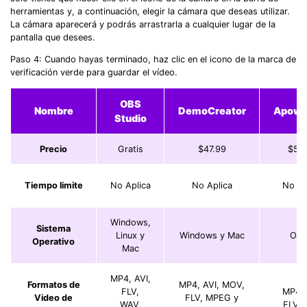
herramientas y, a continuación, elegir la cámara que deseas utilizar.
La cámara aparecerá y podrás arrastrarla a cualquier lugar de la
pantalla que desees.
Paso 4: Cuando hayas terminado, haz clic en el icono de la marca de
verificación verde para guardar el vídeo.
OBS
Nombre
DemoCreator
Apowe
Studio
Precio
Gratis
$47.99
$59
Tiempo limite
No Aplica
No Aplica
No Ap
Windows,
Sistema
Linux y
Windows y Mac
Onli
Operativo
Mac
MP4, AVI,
Formatos de
MP4, AVI, MOV,
FLV,
MP4, 
Video de
FLV, MPEG y
WAV,
FLV,