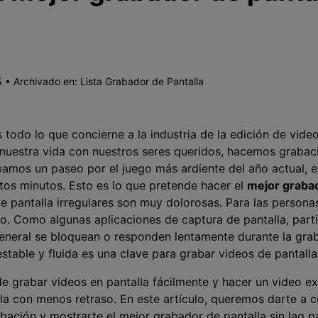
 • Archivado en:
Lista Grabador de Pantalla
 todo lo que concierne a la industria de la edición de vide
nuestra vida con nuestros seres queridos, hacemos grabac
abamos un paseo por el juego más ardiente del año actual, e
os minutos. Esto es lo que pretende hacer el
mejor grabad
e pantalla irregulares son muy dolorosas. Para las person
ño. Como algunas aplicaciones de captura de pantalla, part
eneral se bloquean o responden lentamente durante la graba
stable y fluida es una clave para grabar videos de pantalla
e grabar videos en pantalla fácilmente y hacer un video e
lla con menos retraso. En este artículo, queremos darte a 
abación y mostrarte el mejor grabador de pantalla sin lag