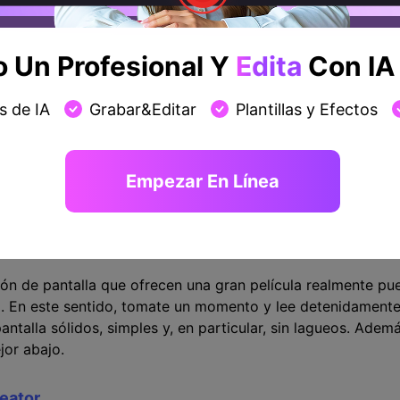
Si
Si
Si
Un Profesional Y
Edita
Con IA 
s de IA
Grabar&Editar
Plantillas y Efectos
Si
No
Si
Empezar En Línea
or grabador de pantalla libre de lag
ón de pantalla que ofrecen una gran película realmente pu
o. En este sentido, tomate un momento y lee detenidamente
antalla sólidos, simples y, en particular, sin lagueos. Ade
jor abajo.
eator