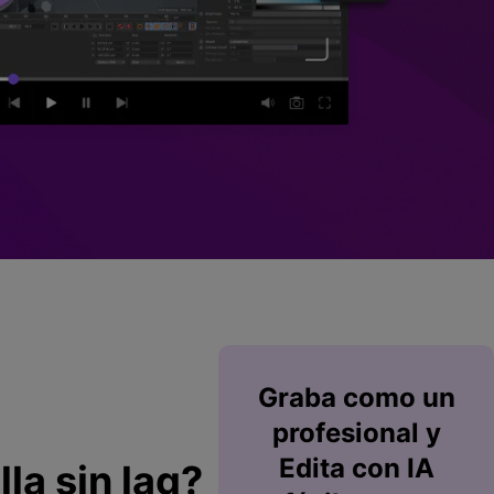
Superposición de
videos
nes >
>
Edición de audio
Graba
como un
profesional y
Edita
con IA
la sin lag?