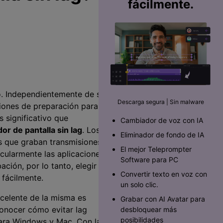
fácilmente.
o. Independientemente de si
Descarga segura | Sin malware
iones de preparación para
s significativo que
Cambiador de voz con IA
or de pantalla sin lag
. Los
Eliminador de fondo de IA
as que graban transmisiones
El mejor Teleprompter
icularmente las aplicaciones
Software para PC󠀲󠀡󠀥󠀥󠀨󠀠󠀣󠀩󠀡󠀳
ción, por lo tanto, elegir
Convertir texto en voz con
 fácilmente.
un solo clic.
xcelente de la misma es
Grabar con AI Avatar para
conocer cómo evitar lag
desbloquear más
posibilidades
 para Windows y Mac. Con la