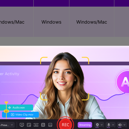
ndows/Mac
Windows
Windows/Mac
Si
Si
Si
Si
Si
Si
Si
No
Si
Si
No
Si