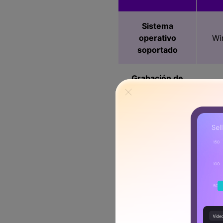
Sistema
operativo
Wi
soportado
Grabación de
audio
Grabación
con webcam
Compartir en
YouTube
Dibujo en
pantalla