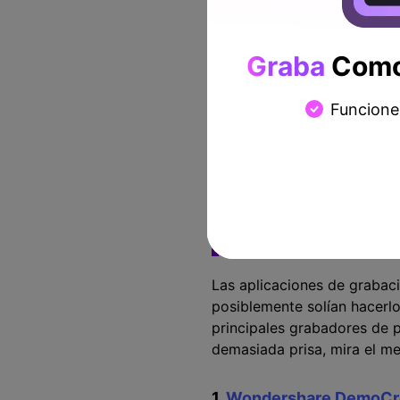
Edición de
video
Graba
Como 
Plantillas de
Funcione
video
Parte 2: El mej
Las aplicaciones de grabaci
posiblemente solían hacerl
principales grabadores de p
demasiada prisa, mira el me
1.
Wondershare DemoCr