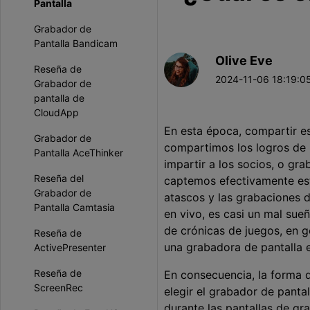
Pantalla
Grabador de
Pantalla Bandicam
Olive Eve
Reseña de
2024-11-06 18:19:05
Grabador de
pantalla de
CloudApp
En esta época, compartir es
Grabador de
compartimos los logros de 
Pantalla AceThinker
impartir a los socios, o gr
Reseña del
captemos efectivamente est
Grabador de
atascos y las grabaciones d
Pantalla Camtasia
en vivo, es casi un mal sue
de crónicas de juegos, en g
Reseña de
una grabadora de pantalla e
ActivePresenter
Reseña de
En consecuencia, la forma d
ScreenRec
elegir el grabador de panta
durante las pantallas de gr