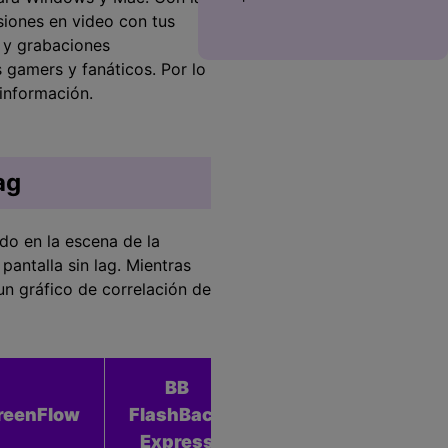
siones en video con tus
s y grabaciones
s gamers y fanáticos. Por lo
información.
ag
do en la escena de la
pantalla sin lag. Mientras
un gráfico de correlación de
BB
Screen
reenFlow
FlashBack
Grabber
Sha
Express
Premium