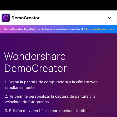
Productos destacados
DemoCreator
Creatividad digital con AIGC
reator 8 y disfruta de las nuevas funciones de IA!
Aprovecha ahora>>
¡Ac
Empresas
Productos
Utilidades
Resumen
Productos
Quiénes somos
IA
Soluciones
Wondershare
Características
Características IA
Sala de prensa
Soluciones
DemoCreator
DemoCreator para
Tienda
Ayuda
Consejos sobre la IA
Blog
Empieza
1. Graba la pantalla de computadora y la cámara web
Soporte
Empresa
simultáneamente.
Encuentra más soluciones >
Ayuda
2. Te permite personalizar la captura de pantalla y la
COMPRAR AHORA
Iniciar 
DESCARGAR
velocidad de fotogramas.
3. Edición de video básica con muchas plantillas.