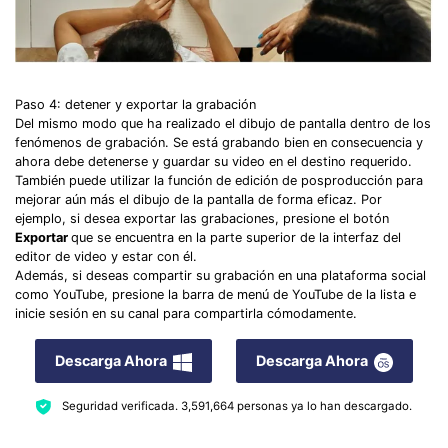
Paso 4: detener y exportar la grabación
Del mismo modo que ha realizado el dibujo de pantalla dentro de los
fenómenos de grabación. Se está grabando bien en consecuencia y
Record Like a Pro, Edit
ahora debe detenerse y guardar su video en el destino requerido.
También puede utilizar la función de edición de posproducción para
With AI Ease.
mejorar aún más el dibujo de la pantalla de forma eficaz. Por
ejemplo, si desea exportar las grabaciones, presione el botón
Record. Edit. Share. All with Filmora!
Exportar
que se encuentra en la parte superior de la interfaz del
editor de video y estar con él.
Además, si deseas compartir su grabación en una plataforma social
Got It
Try It Now
como YouTube, presione la barra de menú de YouTube de la lista e
inicie sesión en su canal para compartirla cómodamente.
Descarga Ahora
Descarga Ahora
Seguridad verificada.
3,591,664
personas ya lo han descargado.