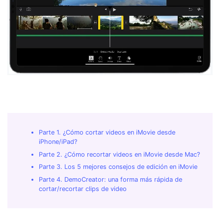
Parte 1. ¿Cómo cortar videos en iMovie desde
iPhone/iPad?
Parte 2. ¿Cómo recortar videos en iMovie desde Mac?
Parte 3. Los 5 mejores consejos de edición en iMovie
Parte 4. DemoCreator: una forma más rápida de
cortar/recortar clips de video