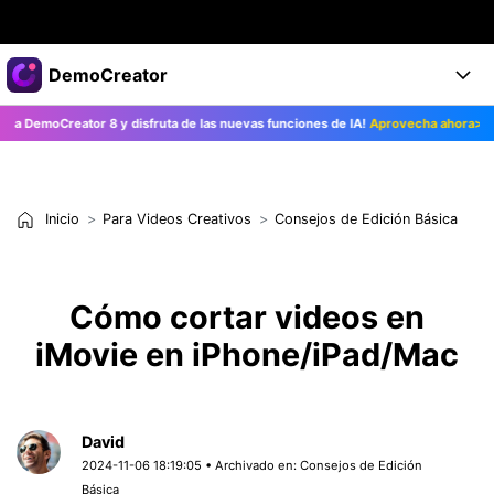
Productos destacados
DemoCreator
Creatividad digital con AIGC
moCreator 8 y disfruta de las nuevas funciones de IA!
Aprovecha ahora>>
Empresas
Productos
Utilidades
Resumen
Productos
Quiénes somos
IA
Soluciones
Inicio
Para Videos Creativos
Consejos de Edición Básica
Características
Características IA
Sala de prensa
Soluciones
DemoCreator para
Tienda
Ayuda
Cómo cortar videos en
Consejos sobre la IA
Blog
iMovie en iPhone/iPad/Mac
Empieza
Soporte
Empresa
Encuentra más soluciones >
Ayuda
COMPRAR AHORA
Iniciar 
DESCARGAR
David
2024-11-06 18:19:05 • Archivado en:
Consejos de Edición
Básica