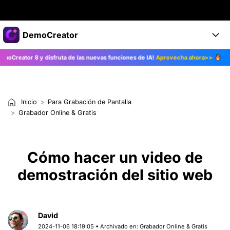
Productos destacados
DemoCreator
Creatividad digital con AIGC
r 8 y disfruta de las nuevas funciones de IA!
Aprovecha ahora>>
¡Actuali
Empresas
Productos
Utilidades
Resumen
Productos
Quiénes somos
IA
Soluciones
Inicio
Para Grabación de Pantalla
Características
Características IA
Sala de prensa
Soluciones
Grabador Online & Gratis
DemoCreator para
Tienda
Ayuda
Consejos sobre la IA
Cómo hacer un video de
Blog
Empieza
Soporte
Empresa
demostración del sitio web
Encuentra más soluciones >
Ayuda
COMPRAR AHORA
Iniciar 
DESCARGAR
David
2024-11-06 18:19:05 • Archivado en:
Grabador Online & Gratis