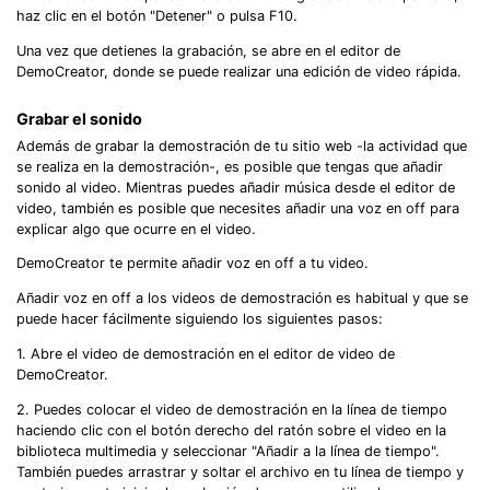
haz clic en el botón "Detener" o pulsa F10.
Una vez que detienes la grabación, se abre en el editor de
DemoCreator, donde se puede realizar una edición de video rápida.
Grabar el sonido
Además de grabar la demostración de tu sitio web -la actividad que
se realiza en la demostración-, es posible que tengas que añadir
sonido al video. Mientras puedes añadir música desde el editor de
video, también es posible que necesites añadir una voz en off para
explicar algo que ocurre en el video.
DemoCreator te permite añadir voz en off a tu video.
Añadir voz en off a los videos de demostración es habitual y que se
puede hacer fácilmente siguiendo los siguientes pasos:
1. Abre el video de demostración en el editor de video de
DemoCreator.
Record Like a Pro, Edit
2. Puedes colocar el video de demostración en la línea de tiempo
haciendo clic con el botón derecho del ratón sobre el video en la
With AI Ease.
biblioteca multimedia y seleccionar "Añadir a la línea de tiempo".
También puedes arrastrar y soltar el archivo en tu línea de tiempo y
Record. Edit. Share. All with Filmora!