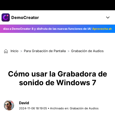
Productos destacados
DemoCreator
Creatividad digital con AIGC
za a DemoCreator 8 y disfruta de las nuevas funciones de IA!
Aprovecha ahora>>
Empresas
Productos
Utilidades
Resumen
Productos
Quiénes somos
IA
Soluciones
Inicio
Para Grabación de Pantalla
Grabación de Audios
Características
Características IA
Sala de prensa
Soluciones
DemoCreator para
Tienda
Ayuda
Cómo usar la Grabadora de
Consejos sobre la IA
Blog
sonido de Windows 7
Empieza
Soporte
Empresa
Encuentra más soluciones >
Ayuda
COMPRAR AHORA
Iniciar 
DESCARGAR
David
2024-11-06 18:19:05 • Archivado en:
Grabación de Audios