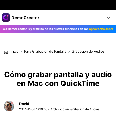
Productos destacados
DemoCreator
Creatividad digital con AIGC
emoCreator 8 y disfruta de las nuevas funciones de IA!
Aprovecha ahora>>
Empresas
Productos
Utilidades
Resumen
Productos
Quiénes somos
IA
Soluciones
Inicio
Para Grabación de Pantalla
Grabación de Audios
Características
Características IA
Sala de prensa
Soluciones
DemoCreator para
Tienda
Ayuda
Cómo grabar pantalla y audio
Consejos sobre la IA
Blog
en Mac con QuickTime
Empieza
Soporte
Empresa
Encuentra más soluciones >
Ayuda
COMPRAR AHORA
Iniciar 
DESCARGAR
David
2024-11-06 18:19:05 • Archivado en:
Grabación de Audios