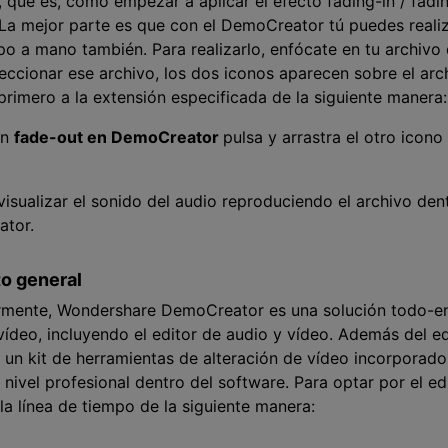
l, que es, cómo empezar a aplicar el efecto fading-in / fadi
La mejor parte es que con el DemoCreator tú puedes realiz
mpo a mano también. Para realizarlo, enfócate en tu archivo 
ccionar ese archivo, los dos iconos aparecen sobre el arch
 primero a la extensión especificada de la siguiente manera:
ón
fade-out en DemoCreator
pulsa y arrastra el otro icon
sualizar el sonido del audio reproduciendo el archivo dent
ator.
to general
mente, Wondershare DemoCreator es una solución todo-en
ídeo, incluyendo el editor de audio y vídeo. Además del ed
n kit de herramientas de alteración de vídeo incorporado.
nivel profesional dentro del software. Para optar por el edi
la línea de tiempo de la siguiente manera: