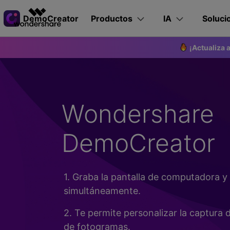
Productos destaca
Productos
IA
Soluci
DemoCreator
Creatividad digital con AIGC
Resumen
Soluciones
¡Actualiza 
Productos de creatividad de video
Productos de diagra
Soluciones 
Em
Corporaciones
Productos
Características IA
DemoCreator para
Blog
Filmora
EdrawMax
PDFelement
Educación
Guí
Herramienta completa de edición de vídeo.
Diagramación sencilla.
Vide
Socios
ToMoviee AI
EdrawMind
Wondershare
DemoCreator
>
DemoCr
Esp
Estudio creativo con IA todo en uno.
Mapas mentales colabor
Generador de Clips IA
>
Filtro
NUEVO
Nov
Consejos 
Grabadora y editora de video fácil para
Grabador
Afiliados
Educador
UniConverter
PC y Mac
Creador de miniaturas de YouTube IA
DemoCreator
>
Elimin
NUEVO
Conversión multimedia de alta velocidad.
Profesor >
Estudiante >
Recursos
Escuela >
Curso en línea >
Media.io
Edición de texto basada IA
>
Elimi
NUEVO
Grabar en Wi
Generador de video, imágenes y música con IA.
Generador de voz IA
>
Elimin
POPULAR
Grabar en Ma
1. Graba la pantalla de computadora 
Empresa
Tienda de efectos
>
Extens
NUEVO
simultáneamente.
Grabar en el m
Generador de subtítulos IA
>
Cambi
POPULAR
Vendedor >
Ingeniero >
RRHH >
>
Efectos de video creativos para
Video demo >
Mejore s
DemoCreator
Grabar juegos
2. Te permite personalizar la captura d
extensió
de fotogramas.