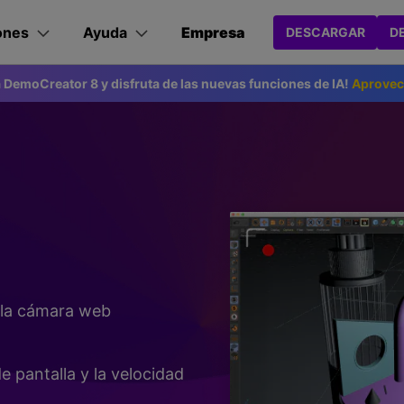
Sala de prensa
dos
Empresas
Quiénes somos
ones
Ayuda
Empresa
DESCARGAR
D
Ut
Quiénes somos
a DemoCreator 8 y disfruta de las nuevas funciones de IA!
Aprovec
Nuestra historia
mas y gráficos
de PDF
Diagramas y gráficos
Productos de soluciones PDF
Creatividad de v
Pr
pieza
Ayuda
Característic
Empleo
EdrawMind
PDFelement
Filmora
Re
a de usuario
Preguntas frecuen
Creación y edición de PDF.
Re
os tutoriales
Contáctanos
Contacto
Grabación de panta
EdrawMax
UniConverter
PDFelement Cloud
Re
eator en línea
>
ecificaciones técnicas
ativos.
Gestión de documentos en la nube.
Re
 de belleza IA
>
NUEVO
edades
de grabación
Consejos de edición
Empresa
DemoCreator
 de pantalla en línea para todos
Grabadora de pantalla
PDFelement Online
Dr
ador de objetos de vídeo IA
>
NUEVO
Herramientas PDF online gratis.
Ge
>
HiPDF
M
nador de fondo IA
>
Grabadora de
ndows
>
Videos de YouTube
>
Videoconferen
Herramienta PDF online todo en uno gratis.
Tr
webcam
ación de ruido IA
>
c
>
Efectos creativos
>
Grabación de
F
y la cámara web
>
Ap
ión DemoCreator para Chrome
óvil
>
Edición de audio
>
Trabajo a dist
ador de voz IA
>
Grabadora de voz
>
u flujo de trabajo con nuestra
Ver todos los productos
>
Consejos de juego
Consejos para
e pantalla y la velocidad
Grabadora de juegos
n de grabación de pantalla
>
POPULAR