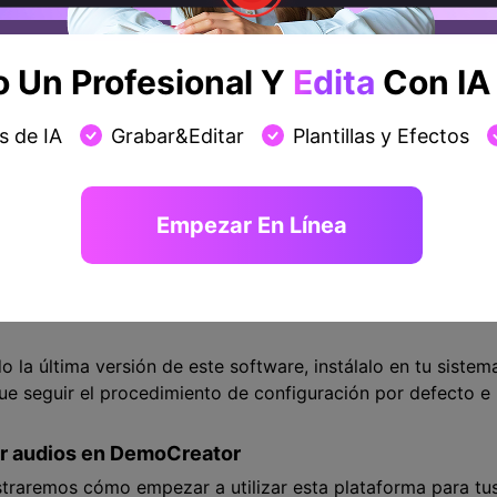
reator e instálalo
rchivos de audio y música con esta intuitiva plataforma. En
Un Profesional Y
Edita
Con IA 
nstalarlo en tu PC con Windows para poder utilizarlo sin n
so de descarga y para facilitar tu investigación en este sen
s de IA
Grabar&Editar
Plantillas y Efectos
rgues específicamente para Windows y Mac.
Descarga Ahora
Descarga Ahora
Empezar En Línea
Seguridad verificada.
3,591,664
personas ya lo han descargado
la última versión de este software, instálalo en tu siste
e seguir el procedimiento de configuración por defecto e i
ar audios en DemoCreator
straremos cómo empezar a utilizar esta plataforma para tu