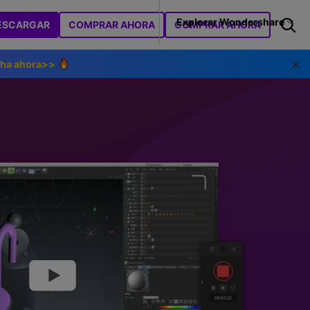
Tienda
Soporte
Explorar Wondershare
ESCARGAR
COMPRAR AHORA
COMPRAR AHORA
ilidades
Sobre Wondershare
ha ahora>>
ideo
oductos de utilidades
Utilidades
Empresas
as
Consejos sobre la IA
coverit
Dr.Fone
Afiliados
tes
cuperación de archivos perdidos.
lla
Edición de video
Recoverit
Quiénes somos
pairit
para videos, fotos y más.
Videos de IA
>
Los mejores generadores de avatares de I
Educación
MobileTrans
Sala de prensa
Editor de video
>
.Fone
Voz de IA
>
Audio y video con IA
>
stión de dispositivos móviles.
Tienda
Cortar/fusionar videos
>
obileTrans
Noticias de IA
>
Aplicaciones de amigos virtuales de IA
>
cia
>
Clase en línea
>
NUEVO
ansferencia de móvil a móvil.
Soporte
Redimensionar videos
>
Punto de interés
>
Los mejores generadores de rostros con IA
 Zoom
>
Habilidades de docentes
>
amiSafe
Cambiar la velocidad
p de control parental.
del video
ancia
>
Consejos para el aprendizaje en línea
>
 videos demo
Procesamiento por lotes
>
Grabación de conferencias
>
>