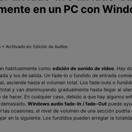
lmente en un PC con Win
 • Archivado en:
Edición de Audios
tan habitualmente como
edición de sonido de vídeo
. Hay d
rada y los de salida. Un fade-in o fundido de entrada comie
nal, asciende hasta el volumen total. Los fade-outs o fundid
tal y van disminuyendo gradualmente hasta llegar al silen
 de hacer. En cualquier caso, debido a que hay algunos en
a demasiado.
Windows audio fade-In / fade-Out
puede ayud
rtas ocasiones, el nivel de volumen de una sección podría 
ar en la siguiente. Los fundidos pueden arreglar la total