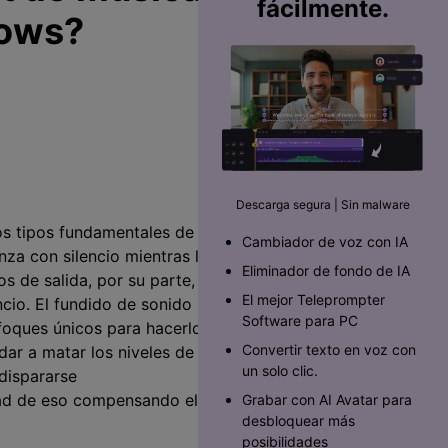
fácilmente.
dows?
Descarga segura | Sin malware
os tipos fundamentales de
Cambiador de voz con IA
nza con silencio mientras la
Eliminador de fondo de IA
os de salida, por su parte,
El mejor Teleprompter
cio. El fundido de sonido
Software para PC󠀲󠀡󠀥󠀥󠀨󠀠󠀣󠀩󠀡󠀳
foques únicos para hacerlo,
Convertir texto en voz con
ar a matar los niveles de
un solo clic.
dispararse
idad de eso compensando el
Grabar con AI Avatar para
desbloquear más
posibilidades