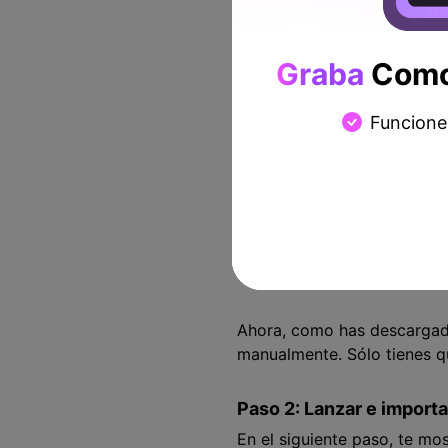
Paso 1: Descargar DemoC
Para empezar a editar tus a
Graba
Como 
conseguir este software e i
ello, comienza con el proce
Funcione
enlaces para que lo desca
Ahora, como has descargado 
manualmente. Sólo tienes qu
Paso 2: Lanzar e import
En el siguiente paso, te mo