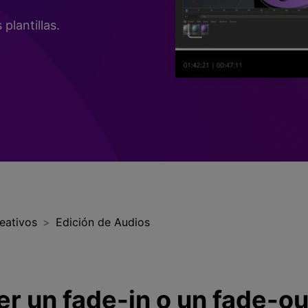
Presentación de video
plantillas.
Encuentra más solucio
>
Dibujo en pantalla
>
Grabadora de horarios
>
Video con cámara
virtual
>
eativos
Edición de Audios
r un fade-in o un fade-ou