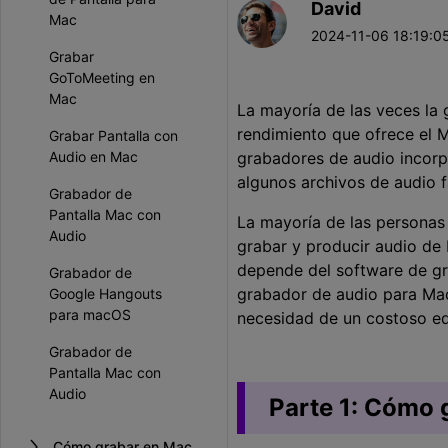
David
Entretenimiento
Mac
2024-11-06 18:19:05
Grabar juegos >
Grabar
GoToMeeting en
Mac
La mayoría de las veces la
rendimiento que ofrece el 
Grabar Pantalla con
Audio en Mac
grabadores de audio incorp
algunos archivos de audio f
Grabador de
Pantalla Mac con
La mayoría de las personas 
Audio
grabar y producir audio de 
depende del software de gra
Grabador de
grabador de audio para Mac
Google Hangouts
para macOS
necesidad de un costoso eq
Grabador de
Pantalla Mac con
Audio
Parte 1: Cómo 
Cómo grabar en Mac