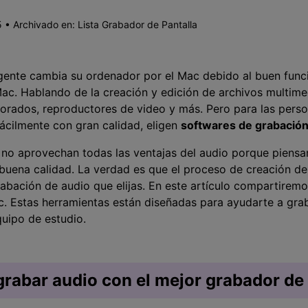
Presentación de video
 • Archivado en:
Lista Grabador de Pantalla
Encuentra más solucio
>
Dibujo en pantalla
>
 gente cambia su ordenador por el Mac debido al buen func
Grabadora de horarios
Mac. Hablando de la creación y edición de archivos multim
>
orados, reproductores de video y más. Pero para las perso
Video con cámara
ácilmente con gran calidad, eligen
softwares de grabación
virtual
no aprovechan todas las ventajas del audio porque piensan
>
buena calidad. La verdad es que el proceso de creación de
bación de audio que elijas. En este artículo compartiremo
. Estas herramientas están diseñadas para ayudarte a graba
uipo de estudio.
grabar audio con el mejor grabador de