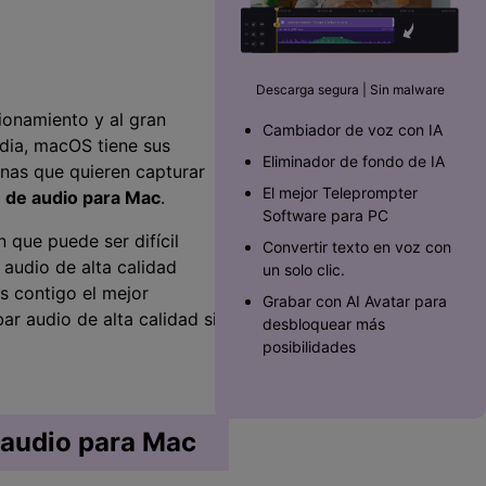
Superposición de
videos
nes >
>
Descarga segura | Sin malware
Edición de audio
ionamiento y al gran
Cambiador de voz con IA
edia, macOS tiene sus
Eliminador de fondo de IA
nas que quieren capturar
El mejor Teleprompter
 de audio para Mac
.
Software para PC󠀲󠀡󠀥󠀥󠀨󠀠󠀣󠀩󠀡󠀳
 que puede ser difícil
Convertir texto en voz con
 audio de alta calidad
un solo clic.
s contigo el mejor
Grabar con AI Avatar para
r audio de alta calidad sin
desbloquear más
posibilidades
 audio para Mac