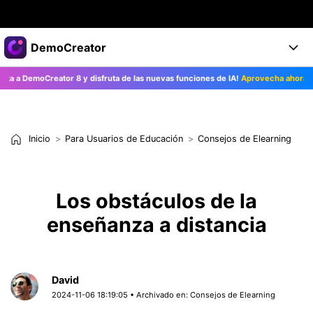
Productos destacados
DemoCreator
Creatividad digital con AIGC
 a DemoCreator 8 y disfruta de las nuevas funciones de IA!
Aprovecha ahora>>
Empresas
Productos
Utilidades
Resumen
Productos
Quiénes somos
IA
Soluciones
Inicio
Para Usuarios de Educación
Consejos de Elearning
Características
Características IA
Sala de prensa
Soluciones
DemoCreator para
Tienda
Ayuda
Los obstáculos de la
Consejos sobre la IA
Blog
enseñanza a distancia
Empieza
Soporte
Empresa
Encuentra más soluciones >
Ayuda
COMPRAR AHORA
Iniciar 
DESCARGAR
David
2024-11-06 18:19:05 • Archivado en:
Consejos de Elearning