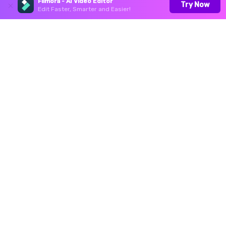
Filmora - AI Video Editor
Try Now
Edit Faster, Smarter and Easier!
Productos
Wondershare
Centro de soporte
Síguenos