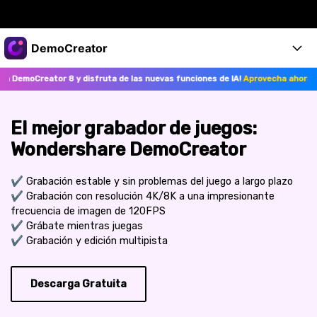
Productos destacados
DemoCreator
Creatividad digital con AIGC
reator 8 y disfruta de las nuevas funciones de IA!
Aprovecha ahora>>
Empresas
Productos
Utilidades
Resumen
Productos
Quiénes somos
IA
El mejor grabador de juegos:
Soluciones
Wondershare DemoCreator
Características
Características IA
Sala de prensa
Soluciones
✔ Grabación estable y sin problemas del juego a largo plazo
DemoCreator para
Tienda
Ayuda
✔ Grabación con resolución 4K/8K a una impresionante
Consejos sobre la IA
frecuencia de imagen de 120FPS
Blog
Empieza
Soporte
Empresa
✔ Grábate mientras juegas
✔ Grabación y edición multipista
Encuentra más soluciones >
Ayuda
COMPRAR AHORA
Iniciar 
DESCARGAR
Descarga Gratuita