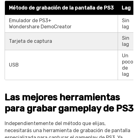
Método de grabación de la pantalla de PS3
Lag
Emulador de PS3+
Sin
Wondershare DemoCreator
lag
Sin
Tarjeta de captura
lag
Un
poco
USB
de
lag
Las mejores herramientas
para grabar gameplay de PS3
Independientemente del método que elijas,
necesitarás una herramienta de grabación de pantalla
especializada para capturar el gameplay de PS3. Ya