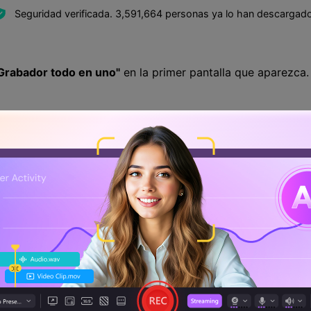
Seguridad verificada.
3,591,664
personas ya lo han descargado
Grabador todo en uno"
en la primer pantalla que aparezca.󠀲󠀡󠀣󠀩󠀤󠀠󠀦󠀣󠀠󠀳