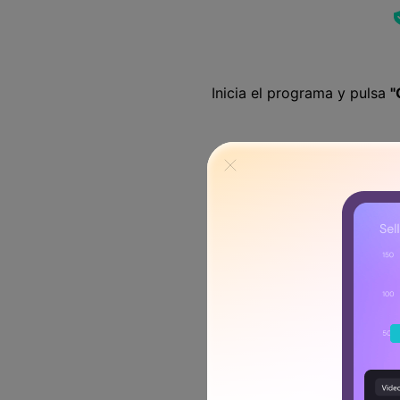
󠀰Inicia el programa y pulsa
"