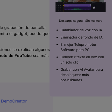
Superposición de
videos
nes >
>
Descarga segura | Sin malware
Edición de audio
 de grabación de pantalla
Cambiador de voz con IA
admita el gadget, puede que
Eliminador de fondo de IA
El mejor Teleprompter
cciones se explican algunos
Software para PC󠀲󠀡󠀥󠀥󠀨󠀠󠀣󠀩󠀡󠀳
recto de YouTube
sea más
Convertir texto en voz con
un solo clic.
Grabar con AI Avatar para
desbloquear más
posibilidades
n DemoCreator