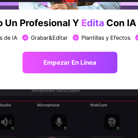
Un Profesional Y
Edita
Con IA 
s de IA
Grabar&Editar
Plantillas y Efectos
erencias de grabación
 presentes en el panel de grabación para definir la pantalla
Empezar En Línea
e audio, el estado de la webcam, entre otros.