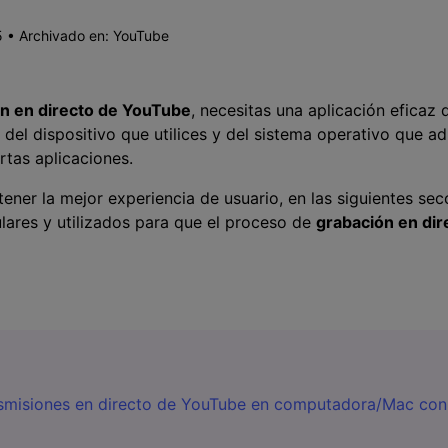
Presentación de video
 • Archivado en:
YouTube
Encuentra más solucio
>
Dibujo en pantalla
>
ón en directo de YouTube
, necesitas una aplicación eficaz
Grabadora de horarios
n del dispositivo que utilices y del sistema operativo que 
>
rtas aplicaciones.
Video con cámara
tener la mejor experiencia de usuario, en las siguientes se
virtual
ares y utilizados para que el proceso de
grabación en di
>
nsmisiones en directo de YouTube en computadora/Mac co