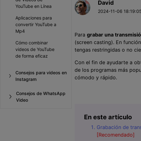
David
Entretenimiento
YouTube en Línea
2024-11-06 18:19:05
Grabar juegos >
Aplicaciones para
convertir YouTube a
Mp4
Para
grabar una transmisi
(screen casting). En funció
Cómo combinar
videos de YouTube
tengas restringidas o no cie
de forma eficaz
Con el fin de ayudarte a ob
de los programas más popul
Consejos para videos en
cómodo y rápido.󠀲󠀡󠀣󠀩󠀤󠀠󠀦󠀠󠀧󠀳
Instagram
Consejos de WhatsApp
Video
En este artículo
Grabación de tra
[Recomendado]
󠀰