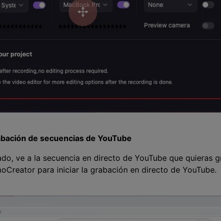
grabación de secuencias de YouTube
do, ve a la secuencia en directo de YouTube que quieras g
r para iniciar la grabación en directo de YouTube.󠀲󠀡󠀣󠀩󠀤󠀠󠀦󠀣󠀦󠀳