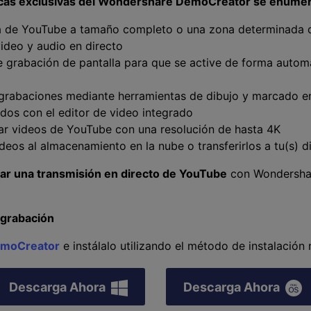
ticas exclusivas del Wondershare DemoCreator se enumer
 de YouTube a tamaño completo o una zona determinada de
ideo y audio en directo
 grabación de pantalla para que se active de forma automá
 grabaciones mediante herramientas de dibujo y marcado en
dos con el editor de video integrado
ar videos de YouTube con una resolución de hasta 4K
ideos al almacenamiento en la nube o transferirlos a tu(s) d
ar una transmisión en directo de YouTube
con Wondersha
 grabación
moCreator
e instálalo utilizando el método de instalación normal.󠀲󠀡󠀣󠀩󠀤
Descarga Ahora
Descarga Ahora