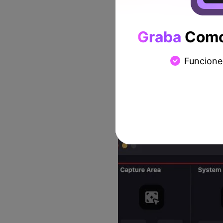
Graba
Como 
Funcione
Paso 2: Configura las pref
Utiliza las opciones y menús
preferencias de grabación d