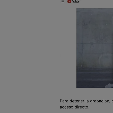
󠀰Para detener la grabación,
acceso directo.󠀲󠀡󠀣󠀩󠀤󠀠󠀦󠀣󠀨󠀳