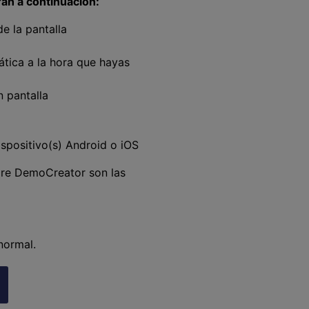
an a continuación:
 la pantalla
tica a la hora que hayas
 pantalla
ispositivo(s) Android o iOS
re DemoCreator son las
󠀠󠀦󠀢󠀨󠀳