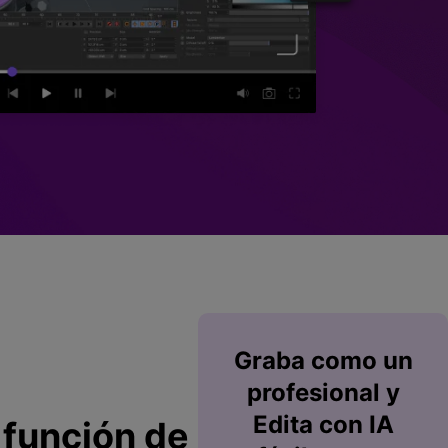
Superposición de
videos
nes >
>
Edición de audio
Graba
como un
profesional y
Edita
con IA
 función de