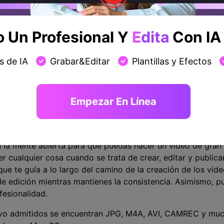
Un Profesional Y
Edita
Con IA 
Descarga Ahora
Descarga Ahora
s de IA
Grabar&Editar
Plantillas y Efectos
Seguridad verificada.
3,591,664
personas ya lo han descargado
Empezar En Línea
n la mente abierta para que puedas hacer un video de gran a
r cualquier cosa cuando se trata de crear, editar y publica
 que te guía a lo largo del camino de la creación de los vid
e edición mientras mantienes la consistencia. Asimismo, p
fesionalidad.
hivo admitidos se encuentran JPG, M4A, AVI, CAMREC y mu