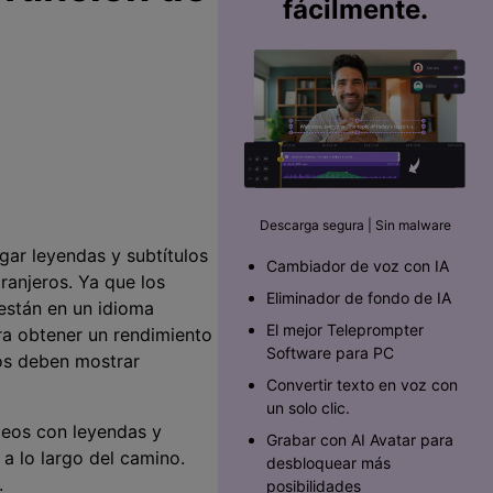
fácilmente.
Descarga segura | Sin malware
gar leyendas y subtítulos
Cambiador de voz con IA
ranjeros. Ya que los
Eliminador de fondo de IA
 están en un idioma
El mejor Teleprompter
ra obtener un rendimiento
Software para PC󠀲󠀡󠀥󠀥󠀨󠀠󠀣󠀩󠀡󠀳
los deben mostrar
Convertir texto en voz con
un solo clic.
ideos con leyendas y
Grabar con AI Avatar para
 a lo largo del camino.
desbloquear más
.
posibilidades