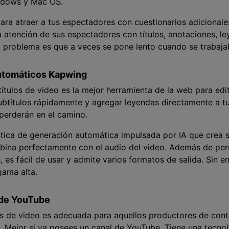
indows y Mac OS.
ara atraer a tus espectadores con cuestionarios adicionales
 atención de sus espectadores con títulos, anotaciones, ley
o problema es que a veces se pone lento cuando se trabaj
automáticos Kapwing
ítulos de video es la mejor herramienta de la web para edi
ubtítulos rápidamente y agregar leyendas directamente a tu
 perderán en el camino.
tica de generación automática impulsada por IA que crea su
ina perfectamente con el audio del video. Además de permi
s, es fácil de usar y admite varios formatos de salida. Sin
gama alta.
 de YouTube
los de video es adecuada para aquellos productores de con
. Mejor si ya posees un canal de YouTube. Tiene una tecno