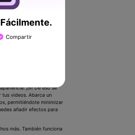
Fácilmente.
Compartir
.
pariencia. ¡Sí! De eso se
r tus videos. Abarca un
eos, permitiéndote minimizar
uedes añadir efectos para
chos más. También funciona