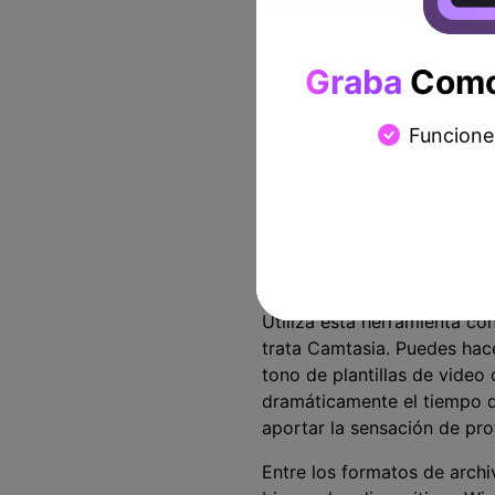
Graba
Como 
Funcione
Camtasia
Utiliza esta herramienta co
trata Camtasia. Puedes hace
tono de plantillas de video
dramáticamente el tiempo d
aportar la sensación de pro
Entre los formatos de arc