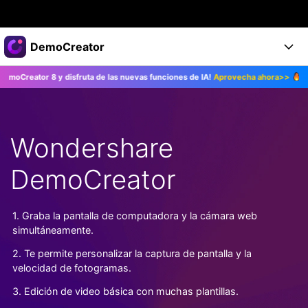
Productos destacados
DemoCreator
Creatividad digital con AIGC
 8 y disfruta de las nuevas funciones de IA!
Aprovecha ahora>>
¡Actualiz
Empresas
Productos
Utilidades
Resumen
Productos
Quiénes somos
IA
Soluciones
Wondershare
Características
Características IA
Sala de prensa
Soluciones
DemoCreator
DemoCreator para
Tienda
Ayuda
Consejos sobre la IA
Blog
Empieza
1. Graba la pantalla de computadora y la cámara web
Soporte
Empresa
simultáneamente.
Encuentra más soluciones >
Ayuda
2. Te permite personalizar la captura de pantalla y la
COMPRAR AHORA
Iniciar 
DESCARGAR
velocidad de fotogramas.
3. Edición de video básica con muchas plantillas.