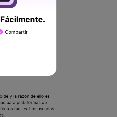
ermite crear efectos
Fácilmente.
Compartir
ide y la razón de ello es
deos para plataformas de
ectos fáciles. Los usuarios
ca.