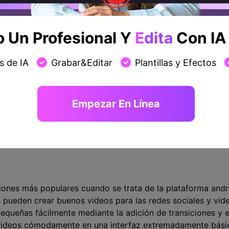
xtremadamente amigable para los principiantes y también p
Un Profesional Y
Edita
Con IA 
s de IA
Grabar&Editar
Plantillas y Efectos
ios efectos
Empezar En Línea
ciones más populares cuando se trata de la plataforma andro
s pueden crear buenos videos para las redes sociales y vi
queñas fácilmente mediante la adición de transiciones y ef
 videos cómodamente en una interfaz extremadamente bási