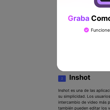
Es una aplicación que es e
propios.
Graba
Como 
Funciones:
Muchos efectos
Funcione
Puedes crear tus prop
Funciones musicales
Emoji y pegatinas
Edición y recorte
Inshot
2
Inshot es una de las aplica
su simplicidad. Los usuario
intercambio de video más pe
también pueden editar los