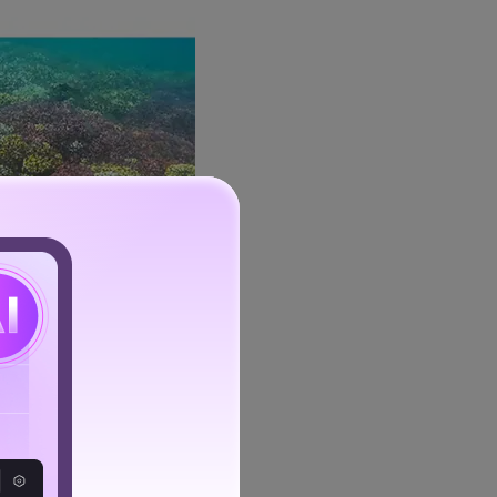
crear contenidos que son
que pueden crear videos
ativos en esta aplicación.