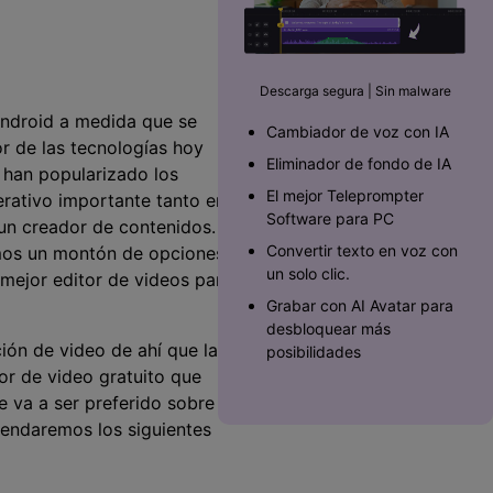
Superposición de
videos
nes >
>
Descarga segura | Sin malware
Edición de audio
Android a medida que se
Cambiador de voz con IA
 de las tecnologías hoy
Eliminador de fondo de IA
 han popularizado los
El mejor Teleprompter
erativo importante tanto en
Software para PC󠀲󠀡󠀥󠀥󠀨󠀠󠀣󠀩󠀡󠀳
 un creador de contenidos.
Convertir texto en voz con
os un montón de opciones.
un solo clic.
mejor editor de videos para
Grabar con AI Avatar para
desbloquear más
ión de video de ahí que la
posibilidades
tor de video gratuito que
e va a ser preferido sobre
mendaremos los siguientes