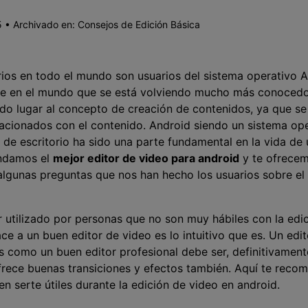
Presentación de video
 • Archivado en:
Consejos de Edición Básica
Encuentra más solucio
>
Dibujo en pantalla
>
arios en todo el mundo son usuarios del sistema operativo 
Grabadora de horarios
e en el mundo que se está volviendo mucho más conocedor
>
ado lugar al concepto de creación de contenidos, ya que se
Video con cámara
elacionados con el contenido. Android siendo un sistema op
virtual
a de escritorio ha sido una parte fundamental en la vida de
>
endamos el
mejor editor de video para android
y te ofrecem
gunas preguntas que nos han hecho los usuarios sobre el 
r utilizado por personas que no son muy hábiles con la edic
ce a un buen editor de video es lo intuitivo que es. Un edi
as como un buen editor profesional debe ser, definitivament
ofrece buenas transiciones y efectos también. Aquí te reco
n serte útiles durante la edición de video en android.