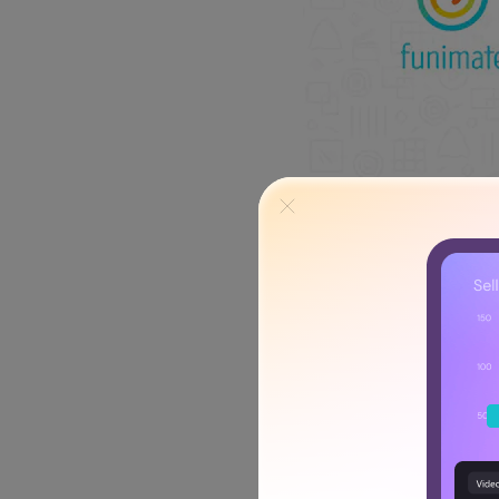
La aplicación ofrece algun
muy populares, especialment
creativos y extravagantes. 