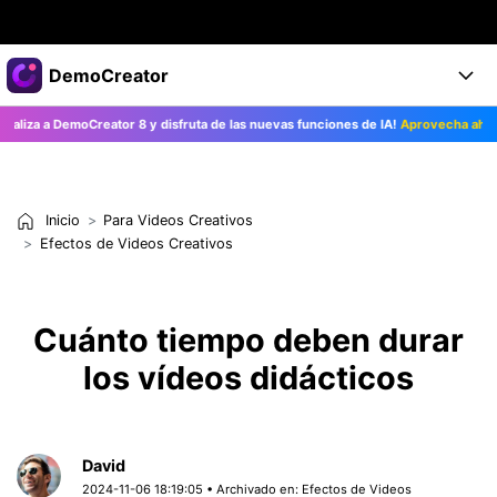
Productos destacados
DemoCreator
Creatividad digital con AIGC
iza a DemoCreator 8 y disfruta de las nuevas funciones de IA!
Aprovecha ahora>>
Empresas
Productos
Utilidades
Resumen
Productos
Quiénes somos
IA
Soluciones
Inicio
Para Videos Creativos
Características
Características IA
Sala de prensa
Soluciones
Efectos de Videos Creativos
DemoCreator para
Tienda
Ayuda
Consejos sobre la IA
Cuánto tiempo deben durar
Blog
Empieza
Soporte
Empresa
los vídeos didácticos
Encuentra más soluciones >
Ayuda
COMPRAR AHORA
Iniciar 
DESCARGAR
David
2024-11-06 18:19:05 • Archivado en:
Efectos de Videos