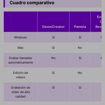
Cuadro comparativo
Eca
Cal
DemoCreator
Pamela
Recor
Windows
Sí
Sí
No
Mac
Sí
No
Sí
Grabar llamadas
No
Sí
No
automáticamente
Edición de
Sí
No
Sí
videos
Grabación de
Sí
Sí
Sí
video de alta
calidad