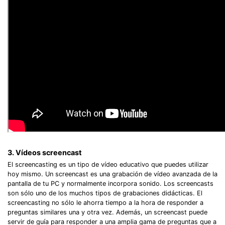
3. Vídeos screencast
El screencasting es un tipo de vídeo educativo que puedes utilizar
hoy mismo. Un screencast es una grabación de vídeo avanzada de la
pantalla de tu PC y normalmente incorpora sonido. Los screencasts
son sólo uno de los muchos tipos de grabaciones didácticas. El
screencasting no sólo le ahorra tiempo a la hora de responder a
preguntas similares una y otra vez. Además, un screencast puede
servir de guía para responder a una amplia gama de preguntas que a