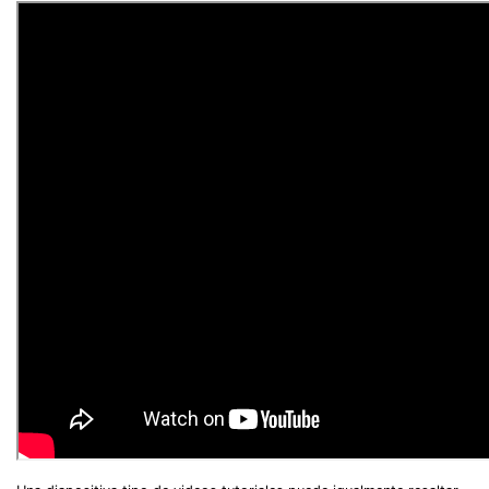
Record Like a Pro, Edit
With AI Ease.
Record. Edit. Share. All with Filmora!
Got It
Try It Now