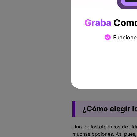
quieren enseñar. Ellos pued
técnicas innovadoras para 
impresionante y útil, la g
Graba
Como 
Cuota de ingresos de los i
Funcione
El 97% de la matrícul
coste de procesamiento
atraerás a más alumno
Si los alumnos se sien
presentados, Udemy se
Si el afiliado promoci
instructor también pod
¿Cómo elegir 
Uno de los objetivos de Ude
muchas opciones. Así pues,