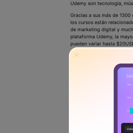
Udemy son tecnología, músic
Gracias a sus más de 1300 
los cursos están relacionado
de marketing digital y much
plataforma Udemy, la mayor
pueden variar hasta $20US
Estatus de los 
Hoy en día hay más de 14,0
que los estudiantes puedan 
popularidad de estos curso
$8K, mientras que según un
de generar ingresos totales
Gracias a Udemy, los instru