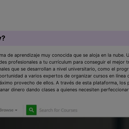
Presentación de video
Encuentra más solucio
>
Dibujo en pantalla
>
Grabadora de horarios
y?
>
Video con cámara
rma de aprendizaje muy conocida que se aloja en la nube. 
virtual
des profesionales a tu currículum para conseguir el mejor t
>
nales que se desarrollan a nivel universitario, como el p
ortunidad a varios expertos de organizar cursos en línea c
áximo provecho de ellos. A través de esta plataforma, los
anar dinero dando clases a quienes necesiten perfeccionar