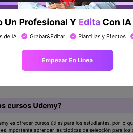
en trabajar libremente en el campo que deseen y también pu
formar a otros. Haciendo que el proceso de formación y ap
ente puede disponer cada día de nueva información de una 
Un Profesional Y
Edita
Con IA 
nstructores:
s de IA
Grabar&Editar
Plantillas y Efectos
a recaudada es para los instructores, ya que Udemy solo s
 de la matrícula. Si tienes experiencia y confianza en lo 
s y tus ingresos aumentarán automáticamente.
ten atraídos únicamente por los esfuerzos de comercializaci
Empezar En Línea
 quedará con el 50% de las ganancias totales.
onal de las academias Udemy.com es el que atrae a los estudi
rá ganar alrededor del 25% del precio total de la matrícula
los cursos Udemy?
my es ofrecer cursos útiles para los estudiantes, por lo qu
 es importante aprender las tácticas de selección para los