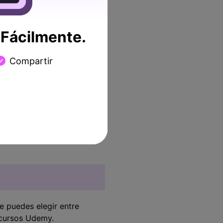
eden utilizar diferentes
rendizaje sea tan
forma mucho más creativa.
Fácilmente.
Compartir
e queda con el 3% como
que enseñas, sin duda
ón del sitio y los cursos
antes al curso y al sitio, el
.
e puedes elegir entre
 cursos Udemy.