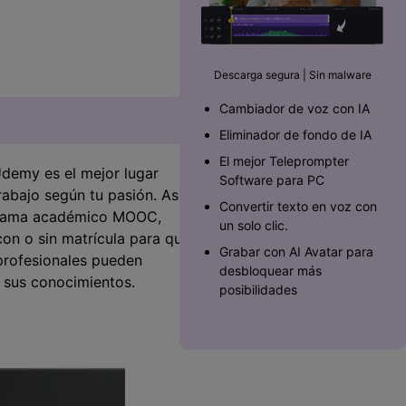
Superposición de
videos
nes >
>
Descarga segura | Sin malware
Edición de audio
Cambiador de voz con IA
Eliminador de fondo de IA
El mejor Teleprompter
Udemy es el mejor lugar
Software para PC󠀲󠀡󠀥󠀥󠀨󠀠󠀣󠀩󠀡󠀳
rabajo según tu pasión. Así
Convertir texto en voz con
rograma académico MOOC,
un solo clic.
on o sin matrícula para que
Grabar con AI Avatar para
 profesionales pueden
desbloquear más
 sus conocimientos.
posibilidades