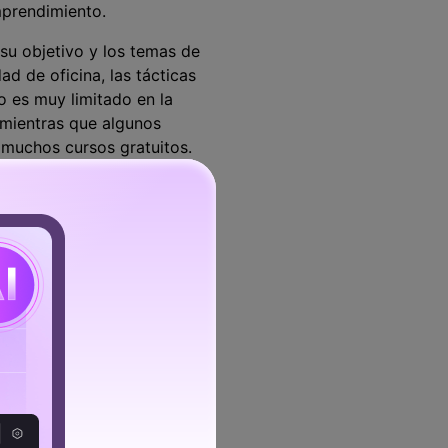
mprendimiento.
u objetivo y los temas de
ad de oficina, las tácticas
o es muy limitado en la
 mientras que algunos
muchos cursos gratuitos.
 48 idiomas diferentes para
ión. Debido a la creciente
ar ingresos aproximados de
es de Udemy fueron capaces
 permite enseñar lo que