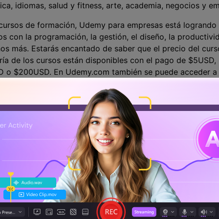
a, idiomas, salud y fitness, arte, academia, negocios y e
cursos de formación, Udemy para empresas está logrando s
s con la programación, la gestión, el diseño, la productivid
os más. Estarás encantado de saber que el precio del curs
ía de los cursos están disponibles con el pago de $5USD,
D o $200USD. En Udemy.com también se puede acceder a 
instructores:
00 instructores trabajando con Udemy y ofrecen cursos en
acceder a la información sin ninguna barrera de comunicac
s en línea, ahora el instructor promedio es capaz de gener
 informe reciente del año 2015, los 10 mejores instructor
 de $17 millones.
ctores pueden disfrutar de su vida al máximo porque se les