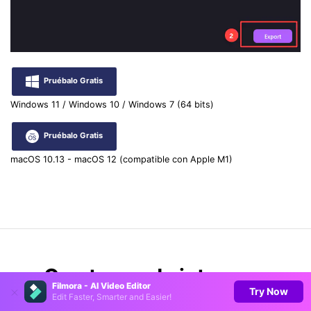
Pruébalo Gratis
Windows 11 / Windows 10 / Windows 7 (64 bits)
Pruébalo Gratis
macOS 10.13 - macOS 12 (compatible con Apple M1)
Que te puede interesar
Filmora - AI Video Editor
Try Now
Edit Faster, Smarter and Easier!