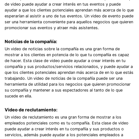
Record Like a Pro, Edit
de video puede ayudar a crear interés en tus eventos y puede
ayudar a que los clientes potenciales aprendan más acerca de lo que
With AI Ease.
esperarían al asistir a uno de tus eventos. Un video de evento puede
ser una herramienta conveniente para aquellos negocios que quieren
Record. Edit. Share. All with Filmora!
promocionar sus eventos y atraer más asistentes.
Got It
Try It Now
Noticias de la compañía:
Un video de noticias sobre la compañía es una gran forma de
mostrar a los clientes en potencia de lo que tu compañía es capaz
de hacer. Esta clase de video puede ayudar a crear interés en tu
compañía y sus productos/servicios relacionados, y puede ayudar a
que los clientes potenciales aprendan más acerca de en lo que estás
trabajando. Un video de noticias de la compañía puede ser una
herramienta de utilidad para los negocios que quieren promocionar
su compañía y mantener a sus espectadores al tanto de lo que
sucede en ella.
Video de reclutamiento:
Un video de reclutamiento es una gran forma de mostrar a los
empleados potenciales como es tu compañía. Esta clase de video
puede ayudar a crear interés en tu compañía y sus productos o
servicios, además puede ayudar a los potenciales empleados a