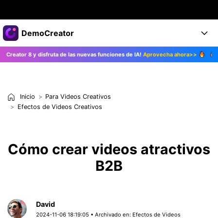
Productos destacados
DemoCreator
Creatividad digital con AIGC
 y disfruta de las nuevas funciones de IA!
Aprovecha ahora>>
¡Actualiza 
Empresas
Productos
Utilidades
Resumen
Productos
Quiénes somos
IA
Soluciones
Inicio
Para Videos Creativos
Características
Características IA
Sala de prensa
Soluciones
Efectos de Videos Creativos
DemoCreator para
Tienda
Ayuda
Consejos sobre la IA
Cómo crear videos atractivos
Blog
Empieza
Soporte
Empresa
B2B
Encuentra más soluciones >
Ayuda
COMPRAR AHORA
Iniciar 
DESCARGAR
David
2024-11-06 18:19:05 • Archivado en:
Efectos de Videos